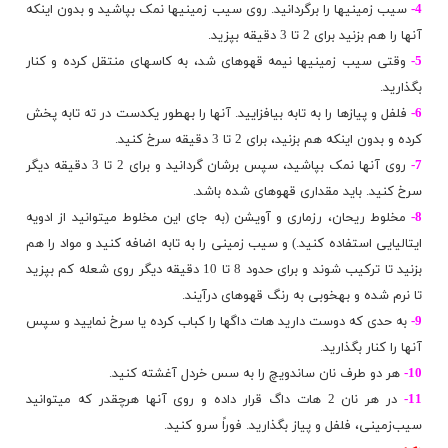
4-
سیب زمینی‮ها را برگردانید. روی سیب زمینی‮ها نمک بپاشید و بدون اینکه
آنها را هم بزنید برای 2 تا 3 دقیقه بپزید.
5-
وقتی سیب زمینی‮ها نیمه قهوه‮ای شد، به کاسه‮ای منتقل کرده و کنار
بگذارید.
6-
فلفل و پیازها را به تابه بیافزایید. آنها را به‮طور یک‮دست در ته تابه پخش
کرده و بدون اینکه هم بزنید، برای 2 تا 3 دقیقه سرخ کنید.
7-
روی آنها نمک بپاشید، سپس برشان گردانید و برای 2 تا 3 دقیقه دیگر
سرخ کنید. باید مقداری قهوه‮ای شده باشد.
8-
مخلوط ریحان، رزماری و آویشن (به جای این مخلوط می‮توانید از ادویه
ایتالیایی استفاده کنید.) و سیب زمینی را به تابه اضافه کنید و مواد را هم
بزنید تا ترکیب شوند و برای حدود 8 تا 01 دقیقه دیگر روی شعله کم بپزید
تا نرم شده و
به‮خوبی
به رنگ قهوه‮ای درآیند.
9-
به حدی که دوست دارید هات داگ‮ها را کباب کرده یا سرخ نمایید و سپس
آنها را کنار بگذارید.
10-
هر دو طرف نان ساندویچ را به سس خردل آغشته کنید.
11-
در هر نان 2 هات داگ قرار داده و روی آنها هرچقدر که می‮توانید
سیب‌زمینی، فلفل و پیاز بگذارید. فوراً سرو کنید.