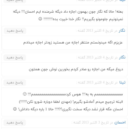
بعله! حالا که نگار جون بهمون اجازه داد دیگه شرمنده ایم احسان!!! دیگه
نمیتونیم جلومونو بگیریم!! نگار خدا خیرت بده!!!!!!!! 😉
نگار
در تاریخ 4 اکتبر 2013 گفته :
پاسخ دهید
عزیزم اگه میدونستم منتظر اجازه من هستید زودتر اجازه میدادم
نگار
در تاریخ 4 اکتبر 2013 گفته :
پاسخ دهید
دروغ میگه من اجازه رو صادر کردم بخورین نوش جون همتون
تینا
در تاریخ 4 اکتبر 2013 گفته :
پاسخ دهید
مممممممممممممم به به!!! هوس کردممممممممممممممممم!!! 🙁
البته ترجیح میدم آمادشو بگیرم! (مهدی لطفا دوباره شورو نکن!!!!!!)
احسان مگه قرار نشد دیگه سخت نگیری؟؟!!! حالا 1 باره دیگه داداش! 😉
احسان
در تاریخ 3 اکتبر 2013 گفته :
پاسخ دهید