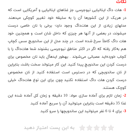
نکات
1-
هات داگ ایتالیایی نیوجرسی جز غذاهای ایتالیایی و آمریکایی است که
در هریک از این کشورها آن را به سلیقه خود تغییر کوچکی می‮دهند.
مدل‮های زیادی از این هات‌داگ وجود دارد؛ برخی با نان خاصی درست
می‮شوند، در بعضی از آنها هر چیزی که داخل شان است و همچنین خود
هات داگ کاملاً سرخ شده است. در چند مدل از این ساندویچ سس کچاپ
هم به‌کار رفته که اگر در اکثر مناطق نیوجرسی بشنوند شما
هات‌داگ
را با
کچاب خورده‌اید عصبانی می‌شوند . به‮طور ایده‮آل باید نان مخصوص برای
درست کردن این
ساندویچ
پیدا کنید. این کار می‮تواند سخت باشد، بنابراین
از نان ساندویچی که در دسترس است استفاده کنید. از نان مخصوص
درست کردن هات داگ استفاده نکنید چون برای این نوع هات‌داگ خیلی
کوچک هستند.
2-
زمان لازم برای آماده سازی مواد: 10 دقیقه و زمان کل آماده شده این
غذا 35 دقیقه است بنابراین می‮توانید آن را سریع آماده کنید.
3-
برای 4 تا 6 نفر می‮توانید این ساندویچ‮ها را سرو کنید.
به این پست امتیاز دهید