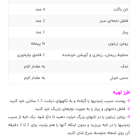
نان باگت
4 عدد
فلفل دلمه‌ای سبز
2 عدد
پیاز
1 عدد
روغن زیتون
¼
پیمانه
مخلوط ریحان، رزماری و آویشن خرد‌شده
1 قاشق چایخوری
نمک
به مقدار لازم
سس خردل
به مقدار لازم
طرز تهیه
1-
پوست سیب زمینی‮ها را گرفته و به تکه‮های درشت 5.1 سانتی خرد کنید.
2-
فلفل دلمه‮ای و پیاز را به صورت نوارهای باریک خرد کنید.
3-
روغن زیتون را در تابه‮ای بزرگ حرارت دهید تا داغ شود. یک لایه از سیب
زمینی‮ها را در تابه بریزید و بدون این‮که آنها را هم بزنید، برای 2 تا 3 دقیقه
آن روی شعله متوسط سرخ شان کنید.