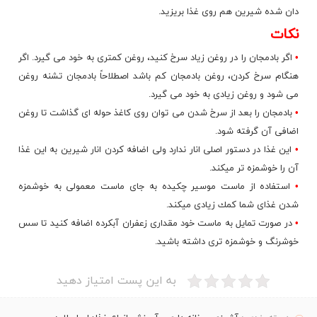
دان شده شیرین هم روی غذا بریزید.
نكات
•
اگر بادمجان را در روغن زیاد سرخ كنید، روغن كمتری به خود می گیرد. اگر
هنگام سرخ كردن، روغن بادمجان كم باشد اصطلاحاً بادمجان تشنه روغن
می شود و روغن زیادی به خود می گیرد.
•
بادمجان را بعد از سرخ شدن می توان روی كاغذ حوله ای گذاشت تا روغن
اضافی آن گرفته شود.
•
این غذا در دستور اصلی انار ندارد ولی اضافه كردن
انار شیرین
به این غذا
آن را خوشمزه تر میكند.
•
استفاده از ماست موسیر چكیده به جای ماست معمولی به خوشمزه
شدن غذای شما كمك زیادی میكند.
•
در صورت تمایل به ماست خود مقداری زعفران آبكرده اضافه كنید تا سس
خوشرنگ و خوشمزه تری داشته باشید.
به این پست امتیاز دهید