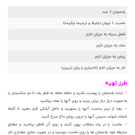
بادمجان
2 عدد
ماست
1 لیوان (غلیظ و ترجیحا چكیده)
فلفل سیاه
به میزان لازم
نمك
به میزان لازم
روغن
به میزان لازم
انار
به میزان لازم (اختیاری و برای تزیین)
طرز تهیه
1-
ابتدا
بادمجان
را پوست بكنید و حلقه حلقه به قطر یك تا دو سانتیمتر یا
به صورت دراز دراز برش بزنید و روی آنها
را نمك بپاشید.
2-
بعد از نیم ساعت، آنها را بشویید و داخل آبكش قرار دهید تا كاملا
خشك شوند، سپس آنها را درون روغن داغ سرخ كنید.
3-
ماست را در یك بشقاب پهن كنید و روی آن فلفل بپاشید و مطابق
سلیقه خود بادمجان ها را روی ماست بچینید و در صورت تمایل مقداری انار