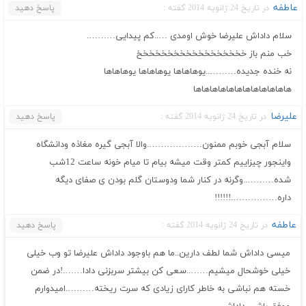
عاطفه
در تاریخ 24 ژانویه 2014 گفته :
پاسخ دهید
سلام داداش علیرضا خوش اومدی …..کم پیدایی……….
خب منم باز خخخخخخخخخخخخخخخخخخ
نه خنده جدیده………..یوهاهاها یوهاهاها یوهاهاها
هاهاهاهاهاهاهاهاهاهاهاها
علیرضا
در تاریخ 24 ژانویه 2014 گفته :
پاسخ دهید
سلام آبجی خوبم ممنون……………….والا آبجی گیره مغاذه ودانشگاه
واینجور چیزاییم کمتر وقت میشه بیام تا میام خونه ساعت 12شب
شده………..وگرنه در کنار شما ودوستان گلم بودن ی صفای دیگه
داره…………….!!!!!!
عاطفه
در تاریخ 24 ژانویه 2014 گفته :
پاسخ دهید
میسی داداش شما لطف دارین..ما هم باوجود داداش علیرضا تو وب خیلی
خیلی خوشحال میشیم……..سعی کن بیشتر سربزنی دادا…….!در ضمن
خسته هم نباشی به خاطر کارای زیادی که سرت ریخته……….امیدوارم