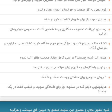
آموزش دوخت کاور مبل ساده در خانه با کمترین هزینه و ابزارهای اولیه
فرم دهی به کل صورت و جوانسازی بدون عمل و لیزر!
وسایل مورد نیاز برای شروع کاشت ناخن در خانه
راهنمای دریافت تخفیف حداکثری بیمه شخص ثالث مخصوص خودروهای
ایرانی
تشک مناسب برای کمردرد: ویژگی‌های مهم هنگام خرید تشک طبی و ارتوپدی
در سال 1405
طلای آب شده چیست؟ بررسی کامل مزایا، معایب طلای آب شده
بهترین راهکارهای یادگیری زبان فرانسوی برای مبتدی‌ها
5 روش طبیعی برای داشتن پوست صاف و شفاف
هایفوتراپی دابلو گلد در مشهد: راز رفع افتادگی صورت و غبغب فقط در یک
جلسه!
کلیه حقوق مادی و معنوی اين سایت متعلق به میهن فال میباشد و هرگونه