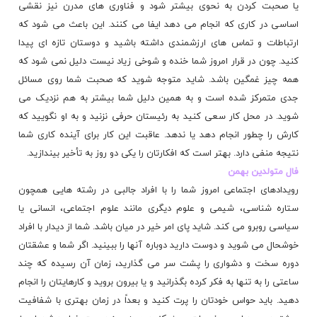
یا صحبت کردن به نحوی بیشتر شود و فناوری های مدرن نیز نقشی
اساسی در کاری که انجام می دهد ایفا می کنند. این باعث می شود که
ارتباطات و تماس های ارزشمندی داشته باشید و دوستان تازه ای پیدا
کنید. چون در قرار امروز شما خنده و شوخی زیاد نیست دلیل نمی شود که
همه چیز غمگین باشد. شاید متوجه شوید که صحبت شما روی مسائل
جدی متمرکز شده است و به همین دلیل شما بیشتر به هم نزدیک می
شوید. در محل کار سعی کنید به رئیستان حرفی نزنید و به او نگویید که
کارش را چطور انجام دهد یا ندهد. عاقبت این کار برای آینده کاری شما
نتیجه منفی دارد. بهتر است که افکارتان را یکی دو روز به تأخیر بیندازید.
فال متولدین بهمن
رویدادهای اجتماعی امروز شما را با افراد جالبی در رشته هایی همچون
ستاره شناسی، شیمی و علوم دیگری مانند علوم اجتماعی، انسانی یا
سیاسی روبرو می کند. شاید پای امر خیر در میان باشد. شما از دیدار با افراد
خوشحال می شوید و دوست دارید دوباره آنها را ببینید. اگر شما و عشقتان
دوره سخت و دشواری را پشت سر می گذارید، زمان آن رسیده که چند
ساعتی را به تنها به فکر کرده بگذرانید و یا بیرون بروید و کارهایتان را انجام
دهید. باید حواس خودتان را پرت کنید و بعداً در زمان بهتری با شفافیت