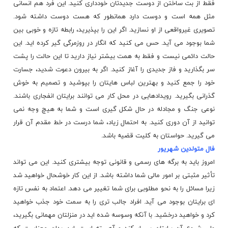
فقط از بت ساختن از دوست جدیدتان خودداری کنید. این فرد هم انسانی
مثل همه است و دوست دارد همانطور که هست دوست داشته شود.
تصویری غیرواقعی از او نسازید. اگر این را بپذیرید، رابطه تازه و خوبی بین
شما بوجود می آید. حس می کنید که انگار در روزمرگی گیر کرده اید. این
حالت دائمی نیست و فقط به همت بیشتر نیاز دارید تا این حالت را پشت
سر بگذارید و فاز جدیدی را آغاز کنید. اگر به بیرون دعوت شدید، جسارت
خود را جمع کنید و بهترین لباس هایتان را بپوشید و تصمیم به خوش
گذرانی بگیرید. رویدادهایی در محل کار می توانند برایتان انفجاری باشند.
نوعی جنگ و مجادله در حال شکل گیری است و شما به هیچ وجه نمی
توانید از آن دوری کنید. به احتمال زیاد، شما درست در خط مقدم آن قرار
می گیرید. حواستان به کلیت قضیه باشد.
فال متولدین شهریور
امروز باید به برگه های رسمی و قانونی توجه بیشتری کنید. این می تواند
تأثیر مثبتی بر امور مالی شما داشته باشد. از این کار خوشحال خواهید شد
زیرا مسائل را به نحو مطلوبی برای شما تغییر می دهد. اعتماد به نفس تازه
ای برایتان بوجود می آید. افراد جالب تری را به سمت خود جذب خواهید
کرد و خواهید درخشید. با آنکه وسوسه شده اید در منزلتان مهمانی بگیرید،