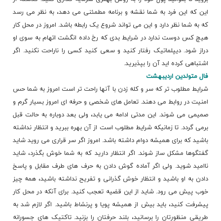
این که این فرد به شما نقشه و برنامه مطمئنی می دهد، به نظر می رسد
که به شما نظر دارد و این می تواند شروع یک رابطه باشد. امروز در محل کار
هیچ کس دوست ندارد در شرایط بدی که رخ داده انگشت اتهام به سوی او
دراز شود. دیپلماتیک رفتار کنید و سعی کنید کسی را ناراحت نکنید. اگر
اشتباهی کرده اید آن را بپذیرید.
فال متولدین اردیبهشت
شرایط مطلوب تر که سر و کله زدن با آنها راحت تر است امروز به شما حس
امنیت در روابط می دهند. تعامل های شخصی و حرفه ای امروز بسیار گرم و
صمیمی می شوند. این مدتی ادامه می یابد، ولی بعد دوباره به حالت قبل
برمی گردد. تا زمانیکه شرایط مطلوب است از آن بهره ببرید و انتظار نداشته
باشید که برای همیشه دوام داشته باشد. امروز اگر سر قراری می روید شاید
گفتگوها مشکل ساز شوند. اگر انتظار دارید که به شما خوش بگذرد، شاید
ناامید شوید. ولی اگر آماده گوش دادن به حرف های طرف مقابل و پاسخ
دادن به او باشید و انتظار خوش گذرانی و تفریح نداشته باشید، همه چیز
خوب پیش می رود. شاید از این قضیه تعجب کنید. برای آنکه در محل کار
پیشرفت کنید، باید بیش از همیشه پویا و پرنشاط باشید. اگر لازم شد به
طریقی منظورتان را برسانید، بلند حرفتان را بزنید. تاکتیک های جسورانه