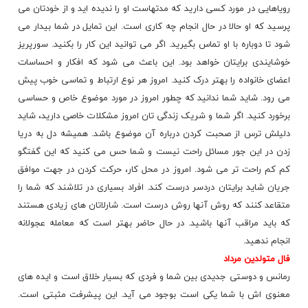
رویاهایی در مورد کسی دارید که مدتهاست او را ندیده اید و از خودتان می
پرسید که او حالا در حال انجام چه کاری است. این تمایل در شما بیدار می
شود تا دوباره با او تماس بگیرید. اگر می توانید این کار را بکنید. سورپریز
خوشایندی برایتان خواهد بود. این باعث می شود که افکار و احساسات
اعضای خانواده را بهتر درک کنید. امروز هر نوع ارتباط و تماسی خوب پیش
می رود. شاید شما ندانید که چطور امروز در مورد موضوع خاص و حساسی
برخورد کنید. اگر شما و شریک زندگی تان امروز مشکلات خاصی دارید، شاید
دلیلش ترس از صحبت کردن درباره آن موضوع باشد. همیشه دل به دریا
زدن در این جور مسائل راحت نیست و شما حس می کنید که این گفتگو
کم کم راحت تر می شود. امروز در محل کار، حرکت کردن در جهت موافق
جریان شاید برایتان دردسر درست کند. افراد بسیاری در تلاشند که شما را
متقاعد کنند که روش آنها روش درست است. شارلاتان های زیادی هستند
که باید مراقب آنها باشید. در حال حاضر بهتر است که معامله عجولانه
انجام ندهید.
فال متولدین مرداد
رمانس و دوستی جدیدی بین شما و فردی که بسیار خلاق است و ایده های
معنوی اش با شما یکی است بوجود می آید. این پیشرفت مثبتی است.