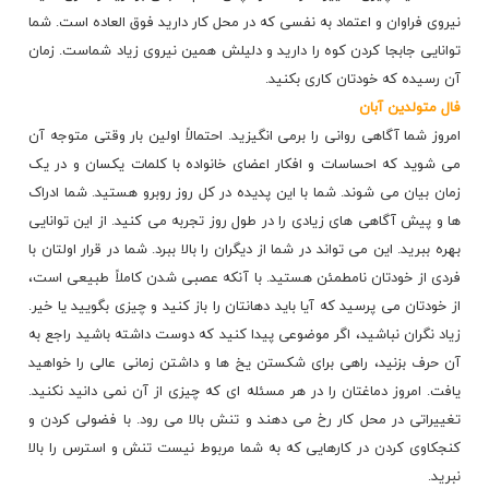
نیروی فراوان و اعتماد به نفسی که در محل کار دارید فوق العاده است. شما
توانایی جابجا کردن کوه را دارید و دلیلش همین نیروی زیاد شماست. زمان
آن رسیده که خودتان کاری بکنید.
فال متولدین آبان
امروز شما آگاهی روانی را برمی انگیزید. احتمالاً اولین بار وقتی متوجه آن
می شوید که احساسات و افکار اعضای خانواده با کلمات یکسان و در یک
زمان بیان می شوند. شما با این پدیده در کل روز روبرو هستید. شما ادراک
ها و پیش آگاهی های زیادی را در طول روز تجربه می کنید. از این توانایی
بهره ببرید. این می تواند در شما از دیگران را بالا ببرد. شما در قرار اولتان با
فردی از خودتان نامطمئن هستید. با آنکه عصبی شدن کاملاً طبیعی است،
از خودتان می پرسید که آیا باید دهانتان را باز کنید و چیزی بگویید یا خیر.
زیاد نگران نباشید، اگر موضوعی پیدا کنید که دوست داشته باشید راجع به
آن حرف بزنید، راهی برای شکستن یخ ها و داشتن زمانی عالی را خواهید
یافت. امروز دماغتان را در هر مسئله ای که چیزی از آن نمی دانید نکنید.
تغییراتی در محل کار رخ می دهند و تنش بالا می رود. با فضولی کردن و
کنجکاوی کردن در کارهایی که به شما مربوط نیست تنش و استرس را بالا
نبرید.