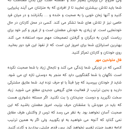
ولی شروع آن برایتان بسیار کند و آهسته است. این بدان معناست که
شما باید تلاش بیشتری نمایید تا از افرادی که به منزلتان می آیند پذیرایی
کنید و آنها زمان خوبی را به صحبت و خنده و … بگذرانند و در میان فرد
خاصی نیز از تلاش های شما تشکر می کند. کسی در محل کارتان در حال
خودنمایی است. او زیادی به خودش مطمئن است و از غرور و کبر خود برای
ریاست کردن به دیگران و گرفتن تصمیمات مهم سوء استفاده می کند.
بهترین استراتژی شما برای امروز این است که از نفوذ این فرد دور بمانید.
روی خودتان و کارتان تمرکز کنید.
فال متولدین مهر
کسی که در نزدیکی شما زندگی می کند و تابحال زیاد با شما صحبت نکرده
است ناگهان با شما گفتگویی دارد که منجر به دوستی تازه ای می شود.
شاید از خودتان بپرسید که چرا قبلاً با او حرف نزده اید. شما علایق مشترکی
دارید و بدین ترتیب از فعالیت های گروهی جدیدی مطلع می شوید. زیاد
سخت نگیرید و دوست جدیدتان را بت نکنید. اگر مسئله دشواری هست
که باید در موردش با عشقتان حرف بزنید، امروز مطمئن باشید که این
صحبت آسان نخواهد بود. به نظر می رسد که ترس از واکنش طرف مقابل
نمی گذارد که آنچه می خواهید به او بگویید. ولی اگر به همین ترتیب
ادامه دهید چیزی تغییر نخواهد کرد. پس قدم مثبتی بردارید و کاری کنید.