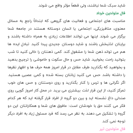
شاید سبک شما نباشند، ولی قطعاً مؤثر واقع می شوند.
فال متولدین خرداد
مناسبت های اجتماعی و فعالیت های گروهی که ابتدائاً راجع به مسائل
معنوی، متافیزیکی، اجتماعی یا انسان دوستانه هستند در جامعه شما
برگزار می شوند. اینها می توانند اطلاعات زیادی به همراه داشته باشند و
برایتان لذتبخش باشند و شاید دوستان جدیدی پیدا کنید. تبادل ایده ها
هم می تواند ذهن شما را مشغول کند. کمی ذهنتان را خالی کنید تا شب
بتوانید راحت بخوابید. شاید حس و حال سکوت و خاموشی را ترجیح بدهید
و بخواهید که بگذارید طرف مقابل در قرار امروز همه حرف ها و اظهار نظرها
را داشته باشد. حس می کنید زبانتان بسته شده و کمی عصبی هستید.
اگر نگرانی ها و ترس را کنار بگذارید و روی دوستتان و حس های خوب
تمرکز کنید، از این قرار لذت بیشتری می برید. در محل کار امروز گویی روی
صندلی داغ نشسته اید و بین دو گروه از افراد قرار گرفته اید که هر کدام
فکر می کنند حق با خودشان است: مافوق های شما و همکارانتان این دو
گروه را تشکیل می دهند. به نظر می رسد که فرد مسئول زیاد به افراد دیگر
توجه نمی کند.
فال متولدین تیر