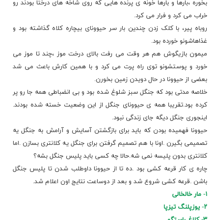
بخوره ،بارها و بارها خونه ی پرنده هایی که
روی شاخه های درختا بودند رو
خراب می کرد و فرار می کرد.
روباه پیر
، با کلک زدن چندین بار سر حیوونای بیچاره کلاه گذاشته بود و
غذاهاشونو خورده بود.
میمون بازیگوش هم هر وقت می رفت بالای درخت موز ،چند تا موز می
خورد و پوستشونو توی راه پرت می کرد و با همین کارش باعث می شد
بعضی از حیوونا در حال دویدن زمین بخورن.
خلاصه مدتی بود که جنگل سبز شلوغ شده بود و بی انضباطی همه جا رو پر
کرده بود.تقریبا همه ی حیوونای جنگل از این وضعیت خسته شده بودند.
اینجوری
جنگل
دیگه جای زندگی نبود.
حیوونا فهمیده بودن که باید برای بازگشتن آسایش و آرامش به جنگل یه
تصمیمی بگیرن .اونا با هم تصمیم گرفتن برای جنگل یه کلانتری بسازن .اما
کلانتری بدون پلیسه نمی شه.حالا چه کسی باید
پلیس جنگل
بشه؟
چاره ی کار قرعه کشی بود .ده تا از حیوونا داوطلب شدن تا پلیس جنگل
باشن .قرعه کشی شروع شد و بعد از دوساعت نتایج اون اعلام شد.
۱- مار خالخالی
۲- یوزپلنگ تیزپا
۳- کلاغ راستگو