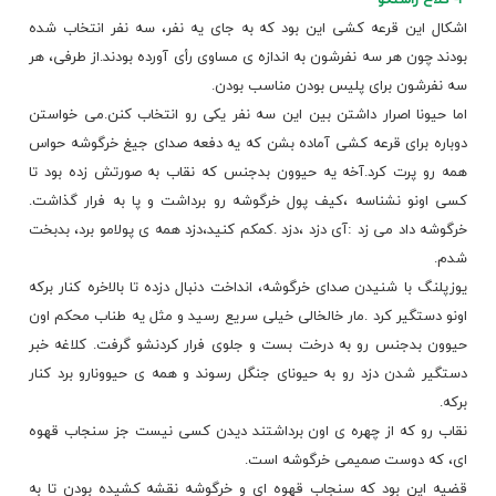
اشکال این قرعه کشی این بود که به جای یه نفر، سه نفر انتخاب شده
بودند چون هر سه نفرشون به اندازه ی مساوی رأی آورده بودند.از طرفی، هر
سه نفرشون برای پلیس بودن مناسب بودن.
اما حیونا اصرار داشتن بین این سه نفر یکی رو انتخاب کنن.می خواستن
دوباره برای قرعه کشی آماده بشن که یه دفعه صدای جیغ خرگوشه حواس
همه رو پرت کرد.آخه یه حیوون بدجنس که نقاب به صورتش زده بود تا
کسی اونو نشناسه ،کیف پول
خرگوشه
رو برداشت و پا به فرار گذاشت.
خرگوشه داد می زد :آی دزد ،دزد .کمکم کنید،دزد همه ی پولامو برد، بدبخت
شدم.
یوزپلنگ
با شنیدن صدای خرگوشه، انداخت دنبال دزده تا بالاخره کنار برکه
اونو دستگیر کرد .مار خالخالی خیلی سریع رسید و مثل یه طناب محکم اون
حیوون بدجنس رو به درخت بست و جلوی فرار کردنشو گرفت. کلاغه خبر
دستگیر شدن دزد رو به حیونای جنگل رسوند و همه ی حیوونارو برد کنار
برکه.
نقاب رو که از چهره ی اون برداشتند دیدن کسی نیست جز سنجاب قهوه
ای، که دوست صمیمی خرگوشه است.
قضیه این بود که سنجاب قهوه ای و خرگوشه نقشه کشیده بودن تا به