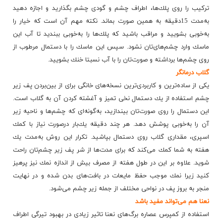
تركیب را روی پلك‌ها، اطراف چشم و گودی چشم بگذارید و اجازه دهید
به‌مدت 15دقیقه به همین صورت بماند. نكته مهم آن است كه خیار را
به‌خوبی بشویید و مراقب باشید كه پلك‌ها را به‌خوبی ببندید تا آب این
ماسك وارد چشم‌های‌تان نشود. سپس این ماسك را با دستمال مرطوب از
روی چشم‌ها برداشته و صورت‌تان را با آب نسبتا خنك بشویید.
گلاب درمانگر
یكی از ساده‌ترین و كاربردی‌ترین نسخه‌های خانگی برای از بین‌بردن پف زیر
چشم استفاده از یك دستمال نخی تمیز و آغشته كردن آن به گلاب است.
این دستمال را روی صورت‌تان بیندازید، به‌گونه‌ای كه چشم‌ها و ناحیه زیر
آن را به‌خوبی پوشش دهد. هر چند دقیقه یك‌بار درصورت نیاز با كمك
اسپری، مقداری گلاب روی دستمال بپاشید. تكرار این روش به‌مدت یك
هفته به شما كمك می‌كند كه برای مدت‌ها از شر پف زیر چشم‌تان راحت
شوید. علاوه بر این در طول هفته از مصرف بیش از اندازه نمك نیز پرهیز
كنید زیرا نمك موجب حفظ مایعات در بافت‌های بدن شده و در نهایت
منجر به بروز پف در نواحی مختلف از جمله زیر چشم می‌شود.
نعنا هم می‌تواند مفید باشد
استفاده از كمپرس عصاره برگ‌های نعنا تاثیر زیادی در بهبود تیرگی اطراف