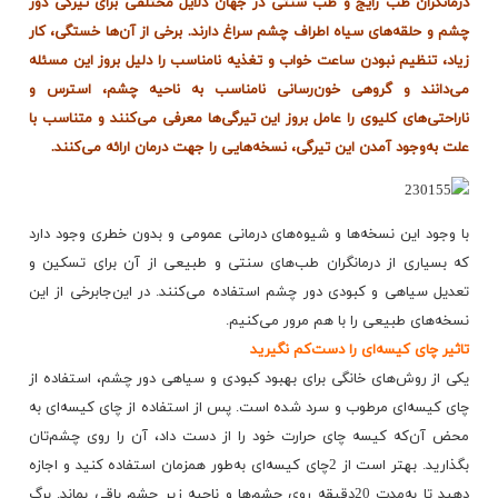
درمانگران طب رایج و طب سنتی در جهان دلایل مختلفی برای تیرگی دور
چشم و حلقه‌های سیاه اطراف چشم سراغ دارند. برخی از آن‌ها خستگی، كار
زیاد، تنظیم نبودن ساعت خواب و تغذیه نامناسب را دلیل بروز این مسئله
می‌دانند و گروهی خون‌رسانی نامناسب به ناحیه چشم، استرس و
ناراحتی‌های كلیوی را عامل بروز این تیرگی‌ها معرفی می‌كنند و متناسب با
علت به‌وجود آمدن این تیرگی، نسخه‌هایی را جهت درمان ارائه می‌كنند.
با وجود این نسخه‌ها و شیوه‌های درمانی عمومی و بدون خطری وجود دارد
كه بسیاری از درمانگران طب‌های سنتی و طبیعی از آن برای تسكین و
تعدیل سیاهی و كبودی دور چشم استفاده می‌كنند. در این‌جابرخی از این
نسخه‌های طبیعی را با هم مرور می‌كنیم.
تاثیر چای كیسه‌ای را دست‌كم نگیرید
یكی از روش‌های خانگی برای بهبود كبودی و سیاهی دور چشم، استفاده از
چای كیسه‌ای مرطوب و سرد شده است. پس از استفاده از چای كیسه‌ای به
محض آن‌كه كیسه چای حرارت خود را از دست داد، آن را روی چشم‌تان
بگذارید. بهتر است از 2چای كیسه‌ای به‌طور همزمان استفاده كنید و اجازه
دهید تا به‌مدت 20دقیقه روی چشم‌ها و ناحیه زیر چشم باقی بماند. برگ