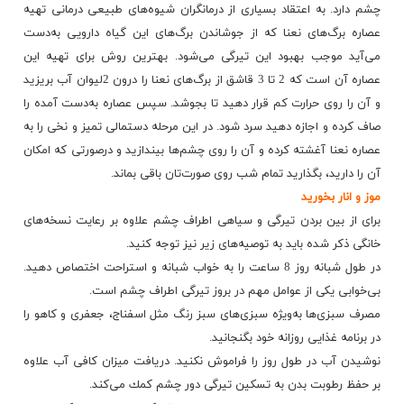
چشم دارد. به اعتقاد بسیاری از درمانگران شیوه‌های طبیعی درمانی تهیه
عصاره برگ‌های نعنا كه از جوشاندن برگ‌های این گیاه دارویی به‌دست
می‌آید موجب بهبود این تیرگی می‌شود. بهترین روش برای تهیه این
عصاره آن است كه 2 تا 3 قاشق از برگ‌های نعنا را درون 2‌لیوان آب بریزید
و آن را روی حرارت كم قرار دهید تا بجوشد. سپس عصاره به‌دست آمده را
صاف كرده و اجازه دهید سرد شود. در این مرحله دستمالی تمیز و نخی را به
عصاره نعنا آغشته كرده و آن را روی چشم‌ها بیندازید و درصورتی كه امكان
آن را دارید، بگذارید تمام شب روی صورت‌تان باقی بماند.
موز و انار بخورید
برای از بین بردن تیرگی و سیاهی اطراف چشم علاوه بر رعایت نسخه‌های
خانگی ذكر شده باید به توصیه‌های زیر نیز توجه كنید.
در طول شبانه روز 8 ساعت را به خواب شبانه و استراحت اختصاص دهید.
بی‌خوابی یكی از عوامل مهم در بروز تیرگی اطراف چشم است.
مصرف سبزی‌ها به‌ویژه سبزی‌های سبز رنگ مثل اسفناج، جعفری و كاهو را
در برنامه غذایی روزانه خود بگنجانید.
نوشیدن آب در طول روز را فراموش نكنید. دریافت میزان كافی آب علاوه
بر حفظ رطوبت بدن به تسكین تیرگی دور چشم كمك می‌كند.