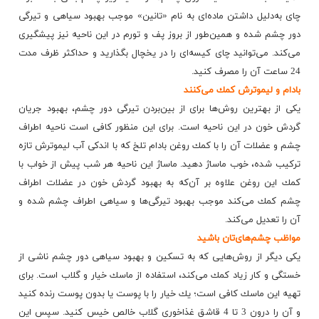
چای به‌دلیل داشتن ماده‌ای به نام «تانین» موجب بهبود سیاهی و تیرگی
دور چشم شده و همین‌طور از بروز پف و تورم در این ناحیه نیز پیشگیری
می‌كند. می‌توانید چای كیسه‌ای را در یخچال بگذارید و حداكثر ظرف مدت
24 ساعت آن را مصرف كنید.
بادام و لیموترش كمك می‌كنند
یكی از بهترین روش‌ها برای از بین‌بردن تیرگی دور چشم، بهبود جریان
گردش خون در این ناحیه است. برای این منظور كافی است ناحیه اطراف
چشم و عضلات آن را با كمك روغن بادام تلخ كه با اندكی آب لیموترش تازه
تركیب شده، خوب ماساژ دهید. ماساژ این ناحیه هر شب پیش از خواب با
كمك این روغن علاوه بر آن‌كه به بهبود گردش خون در عضلات اطراف
چشم كمك می‌كند موجب بهبود تیرگی‌ها و سیاهی اطراف چشم شده و
آن را تعدیل می‌كند.
مواظب چشم‌های‌تان باشید
یكی دیگر از روش‌هایی كه به تسكین و بهبود سیاهی دور چشم ناشی از
خستگی و كار زیاد كمك می‌كند، استفاده از ماسك خیار و گلاب است. برای
تهیه این ماسك كافی است؛ یك خیار را با پوست یا بدون پوست رنده كنید
و آن را درون 3 تا 4 قاشق غذاخوری گلاب خالص خیس كنید. سپس این