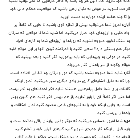
خانه خود دارید. حالا دلیل هر چه باشد به خاطر کارهایی که نمی‌توانید بکنید
ناراحت نشوید. در عوض به دنبال راهی باشید که موقعیت محکم مالی خود
را تا چند هفته آینده دوباره به دست آورید.
آبان:
امروز شما می‌توانید بیش از اندازه قوی باشید تا جایی که کاملاً بر
جاه طلبی و آرزوهای خود اصرار می‌کنید. اما شاید شما تا موقعی که سرتان
به سنگ نخورد متوجه نشوید که رویاها و آروزهای شما به کارهای افراد
دیگر هم بستگی دارد!! سعی نکنید با قدرتمند کردن آنها بر این موانع غلبه
کنید. در عوض به چیزهایی که باید بیاموزید فکر کنید و بعد ببینید که
موانع چگونه از سر راهتان کنار می‌روند.
آذر:
شاید شما متوجه نشده باشید که دور و برتان چه اتفاقی افتاده است،
چرا که به دلیل فشارهای کاری در وادی دیگری سیر می‌کنید. تصور اینکه
کائنات برای شما حامل پیام‌هایی هستند شاید فکر احمقانه‌ای به نظر برسد،
اما حتی اگر کاملاً آن را باور ندارید باز هم بهش فکر کنید. هم اکنون بهتر
است به جایی اینکه خود را به نتیجه‌ای خاص محدود کنید تمان امکانات و
راه‌ها را بررسی کنید.
دی:
شما امروز احساس می‌کنید که دیگر وقتی برایتان باقی نمانده است و
باید قبل از اینکه کار جدیدی شروع کنید کارهای قبلی خود را تمام کنید.
انجام دادان کارهایی که دوست دارید مشکل است، چراکه یا وقت کافی