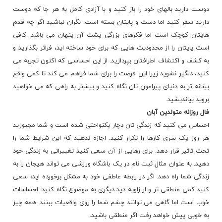
دوست دارید بالهای خود را باز کنید و با آزادی کامل به هر جا که دوست
دارید سفر کنید اما دست و پایتان بسته است. نگران نباشید اگر چه قدم
هایتان کوچک است اما فکرهای بزرگی پشت آن پنهان می باشد. کافی
است پایتان را از محدودیت هایی که برای خود ساخته اید، فراتر بگذارید و
به کشف و اکتشاف اطرافتان بپردازید. از این احساسی که اکنون تجربه می
کنید، دلگیر نشوید زیرا این فرصت را برای شما فراهم می کند تا کمی واقع
بینانه تر به دنیای پیرامون تان نگاه کنید و بیشتر به راهی که می خواهید
بروید بیاندیشید.
فال روزانه
متولدین آبان
احساس می کنید که زندگی تان دچار یکنواحتی شده است و شما مجبورید
هر روز یک سری کارها را تکرار کنید. اجازه ندهید که این شرایط شما را
تحت تاثیر قرار دهد. برای رهایی از آن سعی کنید تغییراتی به زندگی خود
دهید. به عنوان مثال ثبت نام در یک باشگاه ورزشی می تواند هیجان را به
زندگی شما راه دهد. اگر در رابطه عاطفی خود به مشکل برخورده اید، سعی
کنید کمی منطقی تر و از زاویه دید دیگری به موضوع نگاه کنید. احساسات
خوب است اما گاهی می توانند چشم شما را روی واقعیات ببنند. همه چیز
به خوبی پیش خواهد رفت اگر منطقی باشید.