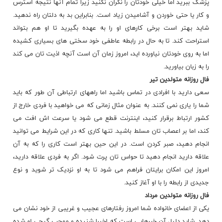
پزشک ببرید اما خیلی خودتان را نگران نکنید زیرا تمام آنها نتیجه استرس
و کار یا حتی خوردن و آشامیدن زیاد است. بنابراین بد به دلتان راه ندهید.
شاید بهتر است برخی کارهای او را به عهده بگیرید تا او هم بتواند
استراحت کند. تا به حال در رابطه عاطفی خود سختی های بسیاری کشیده
اما به روی خودتان نیاورده اید، امروز زمان آن است آنچه اذیت تان می کند
را به زبان بیاورید.
فال روزانه
متولدین تیر
سعی دارید با افرادی در تماس باشید اما راههای ارتباطی آن طور که باید
شما را یاری نمی کنند. به عنوان مثال زمانی که می خواهید با فردی خارج از
کشور ارتباط برقرار کنید، اینترنت قطع می شود یا سرعت اش افت می
کند، اما بر اعصاب تان مسلط باشید. تنها کاری که در این شرایط می توانید
انجام دهید، صبر کردن است. در این حین بهتر است کاری را که به آن
علاقه دارید انجام دهید تا حواس تان پرت شود. اگر به فردی علاقه دارید،
امروز این امکان برایتان فراهم می شود تا به او نزدیک تر شوید و نوع
جدیدی از رابطه را با او آغاز کنید.
فال روزانه
متولدین مرداد
یکی از اعضای خانواده شما امروز رفتارهای عجیب و غریبی از خود نشان می
دهد. شاید دلیل آن خبرهایی است که اخیرا شنیده و موجب گیجی او شده