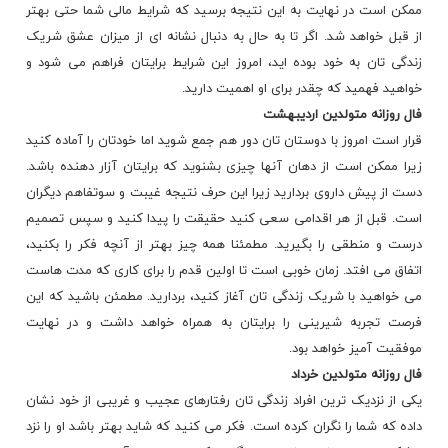
ممکن است در نهایت به این نتیجه برسید که شرایط مالی شما حتی بهتر
از قبل خواهد شد. اگر تا به حال به دنبال نشانه ای از میزان عشق شریک
زندگی تان به خود بوده اید، امروز این شرایط برایتان فراهم می شود و
خواهید فهمید که چقدر برای او اهمیت دارید.
فال روزانه
متولدین اردیبهشت
قرار است امروز با دوستان تان دور هم جمع شوید اما خودتان را آماده کنید
زیرا ممکن است از دهان آنها چیزی بشنوید که برایتان آزار دهنده باشد.
دست از پیش داروی بردارید زیرا این حرف نتیجه غیبت و سوتفاهم دیگران
است. قبل از هر اقدامی سعی کنید حقیقت را پیدا کنید و سپس تصمیم
درست و منطقی را بگیرید. مطمئنا همه چیز بهتر از آنچه فکر را بکنید،
اتفاق می افتد. زمان خوبی است تا اولین قدم را برای کاری که مدت هاست
می خواهید با شریک زندگی تان آغاز کنید، بردارید. مطمئن باشید که این
فرصت تجربه شیرینی را برایتان به همراه خواهد داشت و در نهایت
موفقیت آمیز خواهد بود.
فال روزانه
متولدین خرداد
یکی از نزدیک ترین افراد زندگی تان رفتارهای عجیب و غریبی از خود نشان
داده که شما را نگران کرده است. فکر می کنید که شاید بهتر باشد او را نزد