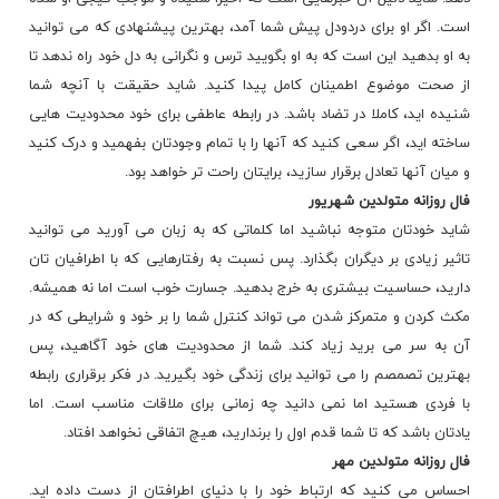
است. اگر او برای دردودل پیش شما آمد، بهترین پیشنهادی که می توانید
به او بدهید این است که به او بگویید ترس و نگرانی به دل خود راه ندهد تا
از صحت موضوع اطمینان کامل پیدا کنید. شاید حقیقت با آنچه شما
شنیده اید، کاملا در تضاد باشد. در رابطه عاطفی برای خود محدودیت هایی
ساخته اید، اگر سعی کنید که آنها را با تمام وجودتان بفهمید و درک کنید
و میان آنها تعادل برقرار سازید، برایتان راحت تر خواهد بود.
فال روزانه
متولدین شهریور
شاید خودتان متوجه نباشید اما کلماتی که به زبان می آورید می توانید
تاثیر زیادی بر دیگران بگذارد. پس نسبت به رفتارهایی که با اطرافیان تان
دارید، حساسیت بیشتری به خرج بدهید. جسارت خوب است اما نه همیشه.
مکث کردن و متمرکز شدن می تواند کنترل شما را بر خود و شرایطی که در
آن به سر می برید زیاد کند. شما از محدودیت های خود آگاهید، پس
بهترین تصمصم را می توانید برای زندگی خود بگیرید. در فکر برقراری رابطه
با فردی هستید اما نمی دانید چه زمانی برای ملاقات مناسب است. اما
یادتان باشد که تا شما قدم اول را برندارید، هیچ اتفاقی نخواهد افتاد.
فال روزانه
متولدین مهر
احساس می کنید که ارتباط خود را با دنیای اطرافتان از دست داده اید.