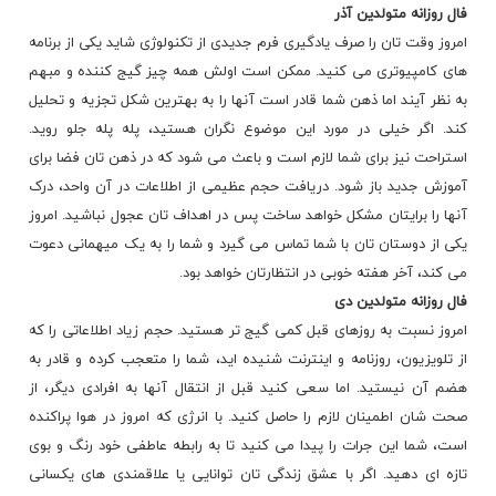
فال روزانه
متولدین آذر
امروز وقت تان را صرف یادگیری فرم جدیدی از تکنولوژی شاید یکی از برنامه
های کامپیوتری می کنید. ممکن است اولش همه چیز گیج کننده و مبهم
به نظر آیند اما ذهن شما قادر است آنها را به بهترین شکل تجزیه و تحلیل
کند. اگر خیلی در مورد این موضوع نگران هستید، پله پله جلو روید.
استراحت نیز برای شما لازم است و باعث می شود که در ذهن تان فضا برای
آموزش جدید باز شود. دریافت حجم عظیمی از اطلاعات در آن واحد، درک
آنها را برایتان مشکل خواهد ساخت پس در اهداف تان عجول نباشید. امروز
یکی از دوستان تان با شما تماس می گیرد و شما را به یک میهمانی دعوت
می کند، آخر هفته خوبی در انتظارتان خواهد بود.
فال روزانه
متولدین دی
امروز نسبت به روزهای قبل کمی گیج تر هستید. حجم زیاد اطلاعاتی را که
از تلویزیون، روزنامه و اینترنت شنیده اید، شما را متعجب کرده و قادر به
هضم آن نیستید. اما سعی کنید قبل از انتقال آنها به افرادی دیگر، از
صحت شان اطمینان لازم را حاصل کنید. با انرژی که امروز در هوا پراکنده
است، شما این جرات را پیدا می کنید تا به رابطه عاطفی خود رنگ و بوی
تازه ای دهید. اگر با عشق زندگی تان توانایی یا علاقمندی های یکسانی