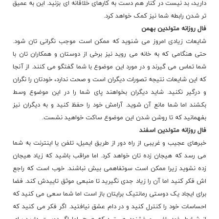
دارید، بد نیست در کنار هم دست به کارهای خلاقانه ای بزنید. این به عمیق
تر شدن رابطه شما نیز کمک خواهد کرد.
فال روزانه
متولدین بهمن
شایعات زیادی امروز می شنوید که ممکن است موجب نگرانی تان شود.
حتی هنگامی که به خانه می روید نیز برخی از دوستان و همکاران تان با
شما تماس می گیرند و در مورد این موضوع با شما گفتگو می کنند. از آنجا
که این شایعات نتیجه تصورات دیگران است و صحت ندارد، خودتان را نگران
و درگیر نکنید. شاید دیگران بخواهند پای شما را در این موضوع وسط
بکشند اما شما مانع آن شوید. آرامش خود را حفظ کنید و به دیگران نیز
بفهمانید که تا روشن شدن این موضوع ساکت خواهید نشست.
فال روزانه
متولدین اسفند
خبرهای عجیب و غریبی از راه دور از طریق ایمیل، تلفن یا اینترنت به شما
می رسد که هیجان زده تان خواهد کرد. اما مراقب باشید که زیاد هیجان
زده نشوید زیرا ممکن است سوتفاهمی بیش نباشند. خوب است که راجع
اش فکر کنید اما آن را زیاد جدی نگیرید تا منبعی موثق تاییدش کند. فضا
برای ایجاد یک دوستی رمانتیک برایتان باز است اما شما سعی می کنید که
احساسات خود را کنترل کنید و در دام عشق نیافتید. اگر فکر می کنید که