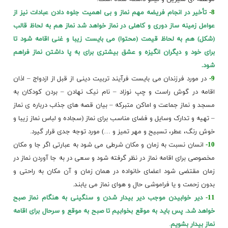
8-
تأخیر در انجام فریضه مهم نماز و بی اهمیت جلوه دادن عبادات نیز از
عوامل زمینه ساز دوری و کاهلی در نماز خواهد شد نماز هم به لحاظ قالب
(شکل) هم به لحاظ قیمت (محتوا) می بایست زیبا و غنی اقامه شود تا
برای خود و دیگران انگیزه و عشق بیشتری برای به پا داشتن نماز فراهم
شود.
9-
در مورد فرزندان می بایست فرآیند تربیت دینی از قبل از ازدواج – اذان
اقامه در گوش راست و چپ نوزاد – نام نیک نهادن – بردن کودکان به
مسجد و نماز جماعت و اماکن متبرکه – بیان
قصه های جذاب
درباره ی نماز
– تهیه و تدارک وسایل و فضای مناسب برای نماز (سجاده و لباس نماز زیبا و
خوش رنگ، عطر، تسبیح و مهر تمیز و …) مورد توجه جدی قرار گیرد.
10-
انسان نسبت به زمان و مکان شرطی می شود به عبارتی اگر جا و مکان
مخصوصی برای اقامه نماز در نظر گرفته شود و سعی در به جا آوردن نماز در
زمان مقتضی شود اعضای خانواده در همان زمان و آن مکان به راحتی و
بدون زحمت و یا فراموشی حال و هوای نماز می یابند.
11-
دیر خوابیدن موجب دیر بیدار شدن و سنگینی به هنگام نماز صبح
خواهد شد. پس باید به موقع بخوابیم تا صبح به موقع و سرحال برای اقامه
نماز بیدار بشویم
.