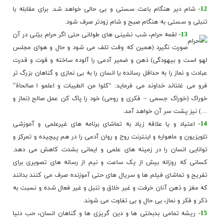
12-
شام دیر هنگام باعث سستی و بی حالی خواهد شد. برای مقابله با
تنبلی و سستی به هنگام صبح و شام زودتر صرف شود.
13-
لقمه حرام، شب نشینی های طولانی حتی اگر حرام بیّنی در آن
صورت نگیرد (همین که وقت تلف می شود و حال و هوای مجلس
لهو است و بیهودگی) ذهن و ضمیر آدمی را آلوده ساخته و قوت و قدرت
عبادت و نماز را به حداقل رسانده یا انسان را به بی نمازی و
گناهان بزرگ تر
فرو می غلتاند خداوند می فرماید: “کلوا من الطیبات و اعلمو ا صالحاة”
خوراک (خوراک جسمی – فکری و روحی) خود را پاک کن عمل صالح (نماز و
…) نیز پشت سر آن خواهد آمد.
14-
اعتیاد و یا علاقه زیاد به تماشای برنامه های غیرعلمی و آموزشی
تلویزیون و ماهواره و اینترنت روح و روان آدمی را در هم پیچیده و تمرکز و
توانایی انسان را در زمینه های علمی و ایمانی بشدت کاهش می دهد.
کسانی که روزانه بیش از یک ساعت و نیم از رسانه های تصویری برای
تفریح و تماشای فیلم ها و سریال های حتی آموزنده صرف می کنند بدانند
که مغز و ذهن آنان خرفت و غیر خلاق و تنبل و غیر فعال شده و نسبت به
ذکر و فکر و نماز، بی حال و بی تفاوت می شوند.
15-
ریشه تمامی بدبختی ها و دین گریزی ها و گناهان انسان، حب دنیا