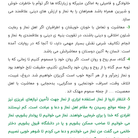
خانوادگی
و فامیلی به اماکن متبرکه و زیارتگاه ها اگر توأم با
خاطرات خوش
و شیرین همراه باشد همراهان را به نماز و ارزش های دینی علاقمند می
سازد.
3-
معاشرت و تعامل با خوبان خویشان و اطرافیان اگر اهل نماز و رعایت
شئون اخلاقی و دینی باشند، در تقویت بنیه ی دینی و علاقمندی به نماز و
انجام تکالیف شرعی نقش بسیار مهمی دارد، تا آنجا که در روایات آمده
است: انسان به آئین دوستان و معاشرانش می باشد.
4-
گناه، سم روح و روان است. اگر روان خود را مسموم کنیم تا زمانی که با
توبه سم گناه را از روح و روان خود پاکسازی نکنیم، حقیقت تلخ خواهد بود
و نماز زجرآور و از هر آنچه خوب است گریزان خواهیم شد. دروغ، غیبت،
اتلاف وقت
، اسراف،
خودنمایی و مدگرایی
، بدحجابی و معاشرت با اهل
معصیت، …. از جمله سموم مهلک اند .
5-
انتظار ناروا از نماز. استفاده ابزاری از نماز جهت تأمین نیازهای غریزی نیز
از جمله موانع رسیدن به مقام اهل نماز و دعا و عبادت است. کم نیستند
افرادی که خدا را برای خرمایی خواهند. نماز می خوانیم تا پولدار بشویم، نماز
می خوانیم تا صاحب مسکن بشویم و یا در دانشگاه قبول بشویم. دختر
خانمی می گفت من نماز می خواندم و دعا می کردم تا شوهر خوبی نصیبم