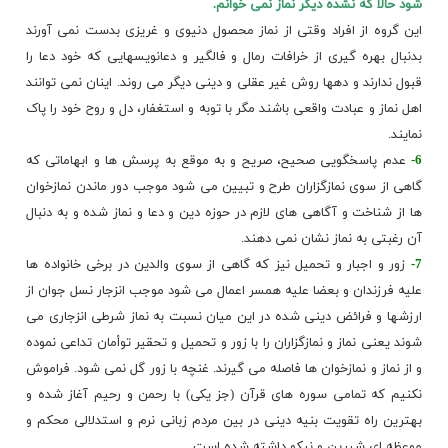
شود حالا که نشده دیگر نماز نمی خوانم.
این گروه از افراد وقتی از نماز محصول دنیوی و غریزی بدست نمی آورند
بدنبال بهره گیری از خرافات رمال و فالگیر و دعانویسهایی که خود دعا را
قبول ندارند و دهها روش غیر عقلی و دینی دیگر می روند. اینان نمی توانند
اهل نماز و عبادت واقعی باشند مگر با توبه و استغفار، دل و روح خود را پاک
نمایند.
6-
عدم پاسخگویی صحیح، صریح و به موقع به پرسش ها و ابهاماتی که
گاهی از سوی نمازگزاران طرح و تبیین می شود موجب دور ماندن نمازخوان
ها از شناخت و آگاهی های لازم در حوزه دین و دعا و نماز شده و به دنبال
آن رغبتی به نماز نشان نمی دهند.
7-
زور و اجبار و تحمیل نیز که گاهی از سوی والدین در برخی خانواده ها
علیه فرزندان و بعضا علیه همسر اعمال می شود موجب انزجار نسل جوان از
ارزشها و فرائض دینی شده در این میان نسبت به نماز
شرطی انزجاری
می
شوند یعنی
نماز و نمازگزاران
را با زور و تحمیل و تحقیر توأمان تداعی نموده
و از نماز و نمازخوان ها فاصله می گیرند. غنچه با زور گل نمی شود. فراموش
نکنیم که تمامی سوره های قرآن (جز یکی) با رحمن و رحیم آغاز شده و
بهترین راه تقویت بنیه دینی در بین مردم زبانی نرم و استدلالی محکم و
موعظه ای شیرین و نیکو داشته شده است.