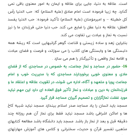
است. علاقه به دنیا، جایی برای علاقه و ایمان به امور معنوی باقی نمی
گذارد. چه زیبا فرموده است امام صادق (علیه السلام) که: حب الدنیا رأس
کل خطیئه – و امیرمۆمنان (علیه السلام) تأکید فرموده: حب الدنیا یفسد
العقل؛ علاقه به دنیا عقل را ضایع می کند. حب دنیا حتی فرزندان ما را نیز
نسبت به نماز و عبادت بی تفاوت می کند.
بنابراین زهد و ساده زیستی و قناعت گوهر گرانبهایی است که ریشه همه
دلبستگی ها و وابستگی های کاذب را می سوزاند، و فرصت و فضای عبادت
و اقامه نماز واقعی و تأثیرگذار را هم می سازد .
16-
حضور در مساجد و نماز جماعت، به خصوص در مساجدی که از فضای
مادی و معنوی خوبی برخوردارند مساجدی که با مدیریت خوب و امام
جماعت پویا و متعهد و آگاه، اداره می شوند، در تقویت علاقه و اعتقاد ما و
فرزندانمان به دین و عبادات و نماز تأثیر فوق العاده ای دارد این مهم نباید
مورد غفلت نمازگزاران و تصمیم گیران مساجد قرار گیرد
.
مسجد باید انسان را یاد مساجد صدر اسلام بیندازد مسجد نباید شبیه کاخ
ها و اماکن اشرافی باشد مسجد نباید فقط برای نماز آن هم روزانه چند
دقیقه قبل و بعد از نماز باز باشد. مسجد باید دانشگاه باشد مطالعه
کتابهای
مذهبی
تفسیر قرآن و حدیث، سخنرانی و کلاس های آموزش مهارتهای