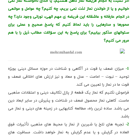
اگر نسبت به انجام فریضه نماز کاهل هستیم، یا خدای ناخواسته نماز نمی
خوانیم و یا از خواندن نماز لذت نمی بریم، چه کنیم؟ چه عوامل و موانعی
در انجام عارفانه و عاشقانه این فریضه ی مهم الهی، نورانی وجود دارد؟ چه
محورها و مدارهایی را باید لحاظ کنیم که پاسخ صحیح و عملی برای
سئوالهای مذکور بیابیم؟ برای پاسخ به این سۆالات مطالب ذیل را با هم
مرور می کنیم؟
1-
میزان ضعف یا قوت در آگاهی و شناخت در حوزه مسائل دینی بویژه
توحید – نبوت – امامت – عدل و معاد و نیز ارزش های اخلاقی ضعف و
قوت ما در نماز را تعیین می کند.
فراموش نکنیم که نماز یک قطعه از پازل تکالیف دینی و اعتقادات مذهبی
ماست. کاهلی نماز محصول ضعف در شناخت و پذیرش در سایر ابعاد دین
می باشد. ساده ترین راه، مطالعه کتابهایی در زمینه های دینی و نماز می
باشد.
2-
تجربه های تلخ یا شیرین از نماز یا محیط های مذهبی تأثیرات فوق
العاده در گرایش و یا عدم گرایش به نماز خواهد داشت.
مسافرت های