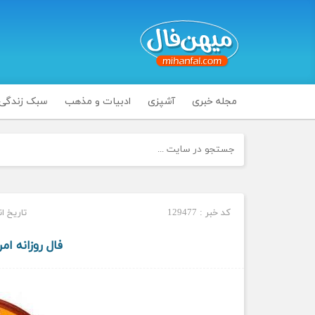
مجله خبری
آشپزی
ادبیات و مذهب
سبک زندگی
کد خبر : 129477
تاریخ انتشار :
فال روزانه امروز س