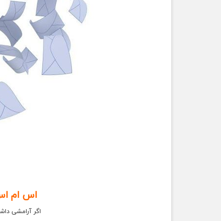
اس ام اس 
اگر آرامشی داش