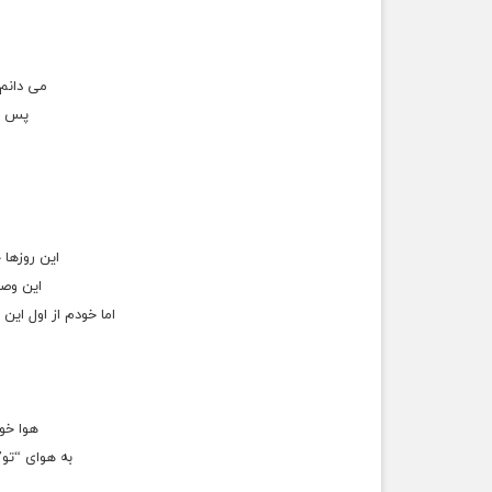
می دانم
پس د
این روزها
این وصل
اما خودم از اول ای
هوا خو
به هوای “ت