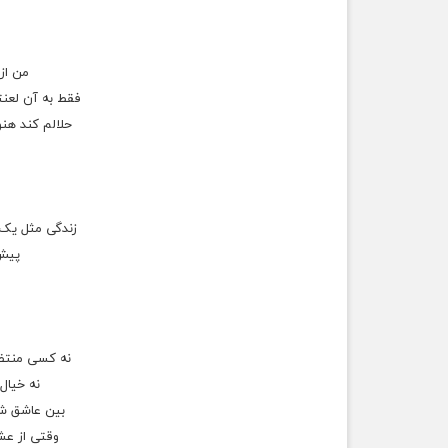
ﻣﻦ ﺍﺯ
ﻓﻘﻂ ﺑﻪ ﺁﻥ ﻟﻌﻨﺘ
ﺣﻼﻟﻢ کند ﻫﻨﻮ
زندگی مثل یک 
پیش
نه کسی منتظ
نه خیال 
بین عاشق ش
وقتی از عش