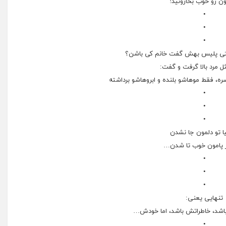
ﻥ ﺭﻭ ﺧﻮﺏ ﺑﺨﺎﺭﻭﻧﯿﺪ!
•
•
•
تی پلیس بهش گفت خانم کی باشن؟
 مرد بالا گرفت و گفت:
ره، فقط موهاشو بلنده و ابروهاشو برداشته
•
•
•
 تو دلمون جا نشدن
ر پامون خوب تا شدن…
•
•
•
تنهایی یعنی:
باشد، خاطراتش باشد، اما خودش…
•