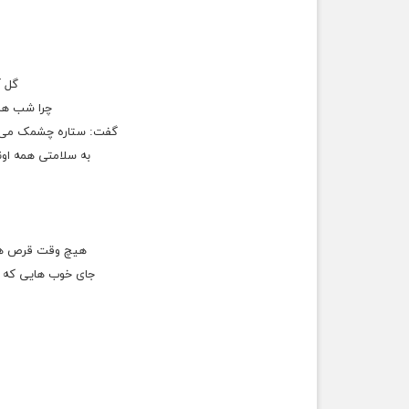
گل آ
چرا شب ها 
گفت: ستاره چشمک می ز
به سلامتی همه اون
هیچ وقت قرص های
جای خوب هایی که د