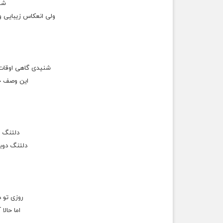
شا
ولی انعکاس زیبایی و
شنیدی گاهی اوقات 
این وصف ح
دلتنگ د
دلتنگ دوب
روزی تو د
اما حال