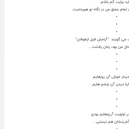
ید برایت کم باشم
 تمام عشق من در نگاه تو هویداست
•
•
•
می گویند: “آرامش قبل ازطوفان”
ال من بود، زمان رفتنت…
•
•
•
یدار خوش آن روزهایم
اره دیدن آن چشم هایم…
•
•
•
ر اولویت آرزوهایم بودی
ا آخرینشان هم نیستی…