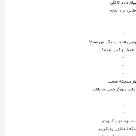
یام دادم تا نگی
لانی مرام نداره
•
•
•
ﺩﻭﻣﯿﻦ اﻓﺘﺨﺎﺭ ﺯﻧﺪﮔﯽ ﻣﻦ ﺍﺳت!
ﺍﻓﺘﺨﺎﺭ ﯾﺎﻓﺘﻦ ﺗﻮ ﺑﻮﺩ!
•
•
•
ار همیشه هست
لت مرورگر خوبی ها باشد
•
•
•
شنهاد خوب کاربردی
ﯾﻨﮑﻪ ﻧﺎﺧﻨﺎﺗﻮﻥ ﺭﻭ ﺑﮕﯿﺮﯾﺪ