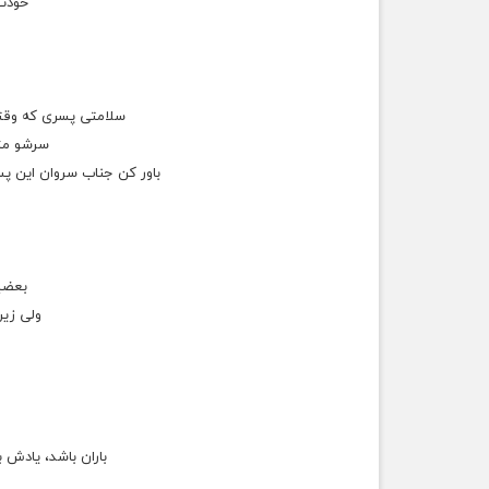
ﺧﻮﺩﺗﻮ
سلامتی پسری که وق
سرشو مثل
باور کن جناب سروان این پس
بعضیا
ولی زی
باران باشد، یادش 