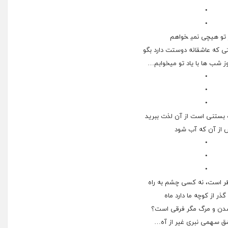
•
•
 ﺗﻮ ﻫﯿﭽﯽ ﻧﻤﯿ ﺨﻮﺍﻫﻢ
ﯽ ﮐﻪ ﻋﺎﺷﻘﺎﻧﻪ ﺩﻭﺳﺘﺖ ﺩﺍﺭﺩ ﺑﮕﻮ
ﺯ ﺷﺐ ﻫﺎ ﺑﺎ ﯾﺎﺩ ﺗﻮ ﻣﯿﺨﻮﺍﺑﻢ…
•
•
•
بستنی است از آن لذت ببرید
 از آن که آب شود
•
•
•
ر است، نه کسی چشم به راه
گذر از کوچه ما دارد ماه
دن و مرگ مگر فرقی است؟
ق سهمی نبری غیر از آه…