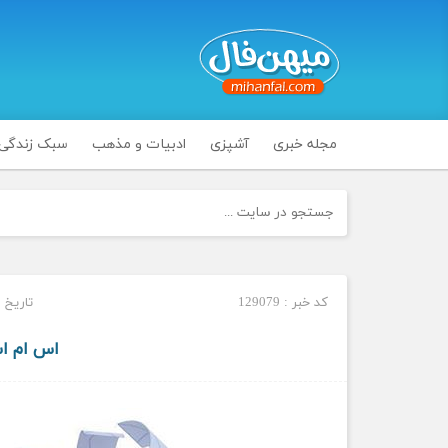
مجله خبری
آشپزی
ادبیات و مذهب
سبک زندگی
کد خبر : 129079
تاریخ انتشار 
اس ام اس