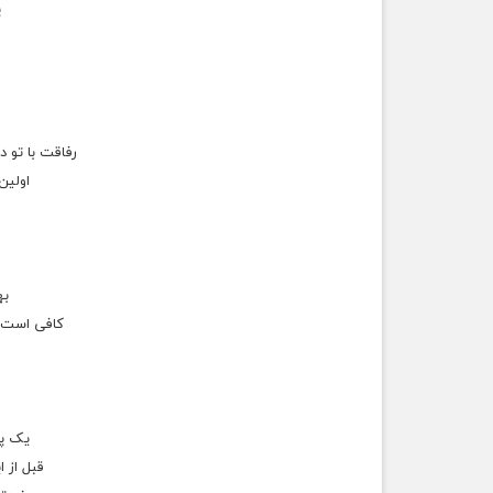
پ
ف
ﺭﻓﺎﻗﺖ ﺑﺎ ﺗﻮ 
ﺍﻭﻟﯿﻦ 
به
کافی است د
یک پی
قبل از ﺍ