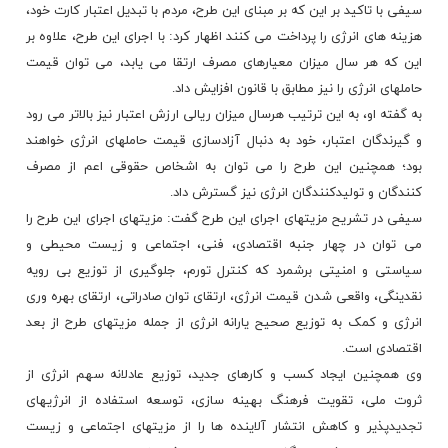
سیفی با تاکید بر این که بر مبنای این طرح، مردم با تبدیل اعتبار کارت خود،
هزینه های انرژی را پرداخت می کنند اظهار کرد: با اجرای این طرح، علاوه بر
این که هر سال میزان معیارهای مصرف ارتقا می یابد، می توان قیمت
حاملهای انرژی را نیز مطابق با قانون افزایش داد.
به گفته او، به این ترتیب هرسال میزان ریالی ارزش اعتبار نیز بالاتر می رود
و گیرندگان اعتبار، خود به دنبال آزادسازی قیمت حاملهای انرژی خواهند
بود؛ همچنین این طرح را می توان به اشخاص حقوقی اعم از مصرف
کنندگان و تولیدکنندگان انرژی نیز گسترش داد.
سیفی در تشریح مزیتهای اجرای این طرح گفت: مزیتهای اجرای این طرح را
می توان در چهار جنبه اقتصادی، فنی، اجتماعی و زیست محیطی و
سیاستی و امنیتی برشمرد که کنترل تورم، جلوگیری از توزیع بی رویه
نقدینگی، واقعی شدن قیمت انرژی، ارتقای توان صادراتی، ارتقای بهره وری
انرژی و کمک به توزیع صحیح یارانه انرژی از جمله مزیتهای طرح از بعد
اقتصادی است.
وی همچنین ایجاد کسب و کارهای جدید، توزیع عادلانه سهم انرژی از
ثروت ملی، تقویت فرهنگ بهینه سازی، توسعه استفاده از انرژیهای
تجدیدپذیر و کاهش انتشار آلاینده ها را از مزیتهای اجتماعی و زیست