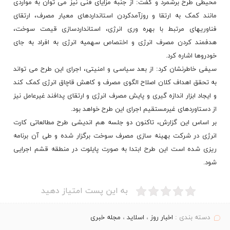
محیطی طرح برشمرد و گفت: از جنبه مزایای فنی نیز می توان به مواردی
مانند کمک به ارتقا و روزآمدکردن استانداردهای معیار مصرف، ارتقای
فناوریهای مرتبط با بهره وری انرژی، استانداردسازی قیمت سوخت،
هدفمند کردن مصرف انرژی و اختصاص سهمیه انرژی به افراد به جای
خودروها اشاره کرد.
سیفی خاطرنشان کرد: از بعد سیاسی و امنیتی، اجرای این طرح می تواند
به تحقق اهداف کلان اصلاح الگوی مصرف و کاهش قاچاق انرژی کمک کند
و ایجاد ابزار اندازه گیری و پایش مصرف انرژی و ارتقای پدافند غیرعامل نیز
از دستاوردهای غیرمستقیم اجرای این طرح خواهد بود.
بر اساس این گزارش، تاکنون دو جلسه هم‌ اندیشی طرح مطالعاتی کارت
انرژی در شرکت بهینه سازی مصرف سوخت برگزار شده و طی آن برنامه
ریزی شده است این طرح ابتدا به صورت پایلوت در منطقه قشم اجرایی
شود.
به این پست امتیاز دهید
دسته بندی :
اخبار روز
،
اسلاید
،
مجله خبری