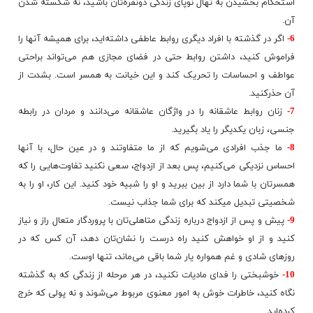
استحکام بخشیدن به نهال نوپای زندگی دونفره‌تان باشید، نه شکسته شدن
آن.
6-
اگر در گذشته با افراد دیگری روابط عاطفی داشته‌اید، برای همیشه آنها را
فراموش کنید، داشتن روابط حتی در فضای مجازی هم می‌تواند براحتی
عواطف و احساسات را تحریک کند و این خیانت به همسر است. بشدت از
آن حذرکنید.
7-
زنان روابط عاشقانه را در واژگان عاشقانه می‌دانند و مردان در رابطه
جنسی، زبان یکدیگر را یاد بگیرید.
8-
ما جذب افرادی می‌شویم که از ما متفاوتند و در عین حال، با آنها
احساس نزدیکی می‌کنیم، پس بعد از ازدواج، سعی نکنید تفاوت‌هایی را که
همسرتان با شما دارد از بین ببرید و او را شبیه خود کنید. این کار، او را به
شخصیتی تبدیل می​کند​ که برای شما جذاب نیست.
9-
پیش و پس از ازدواج درباره زندگی متاهلی‌تان با پروردگار متعال راز و نیاز
کنید و از او خواهش کنید راه درست را نشان‌تان دهد، آن کس که در
روزهای شادی و غم همواره یار شما باقی می‌ماند، تنها اوست.
10-
خوشبختی را فدای مادیات نکنید، در هر مرحله از زندگی که به گذشته
نگاه کنید، خاطرات خوش به امور معنوی مربوط می‌شوند و نه پولی که خرج
کرده‌اید.