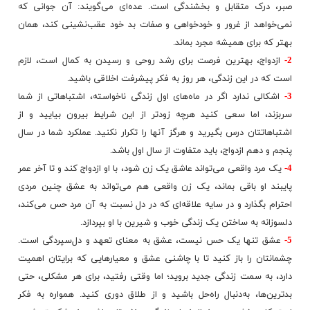
صبر، درک متقابل و بخشندگی است. عده‌ای می‌گویند: آن جوانی که
نمی‌خواهد از غرور و خودخواهی و صفات بد خود عقب‌نشینی کند، همان
بهتر که برای همیشه مجرد بماند.
2-
ازدواج، بهترین فرصت برای رشد روحی و رسیدن به کمال است، لازم
است که در این زندگی، هر روز به فکر پیشرفت اخلاقی باشید​.
3-
اشکالی ندارد اگر در ماه‌های اول زندگی ناخواسته، اشتباهاتی از شما
سربزند، اما سعی کنید هرچه زودتر از این شرایط بیرون بیایید و از
اشتباهاتتان درس بگیرید و هرگز آنها را تکرار نکنید. عملکرد شما در سال
پنجم و دهم ازدواج، باید متفاوت از سال اول باشد.
4-
یک مرد واقعی می‌تواند عاشق یک زن شود، با او ازدواج کند و تا آخر عمر
پایبند او باقی بماند، یک زن واقعی هم می‌تواند به عشق چنین مردی
احترام بگذارد و در سایه علاقه‌ای که در دل نسبت به آن مرد حس می‌کند،
دلسوزانه به ساختن یک زندگی خوب و شیرین با او بپردازد.
5-
عشق تنها یک حس نیست، عشق به معنای تعهد و دل‌سپردگی است.
چشمانتان را باز کنید تا با چاشنی عشق و معیارهایی که برایتان اهمیت
دارد، به سمت زندگی جدید بروید؛ اما وقتی رفتید، برای هر مشکلی، حتی
بدترین‌ها، به‌دنبال راه‌حل باشید و از طلاق دوری کنید. همواره به فکر