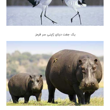
یک جفت درنای ژاپنی سر قرمز.