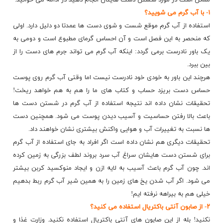
ممکن است در مورد شستن دست هایتان انجام دهید در ادامه می خوانید.
۱- با آب گرم می شویید؟
استفاده از آب گرم موقع شست و شوی دست ها عمدتا دو دلیل دارد. اولی
که منحصر به این فصل است و آن احساس گرمای مطبوع است و دومی به
یک باور نادرست برمی گردد: اینکه آب گرم می تواند جرم های دست را از
بین ببرد.
هرچند این باور به خودی خود نادرست نیست اما وقتی آب گرم روی پوست
حساس دست بریزد حساب و کتاب های ما را هم به هم خواهد ریخت!
تحقیقات نشان داده اند نتیجه
استفاده
از آب گرم در شستن دست ها
باعث بالا رفتن حساسیت و آسیب دیدن پوست می شود. همچنین دست
ها نسبت به تغییرات آب و هوایی واکنش بیشتری نشان خواهند داد.
تحقیقات دیگری هم نشان داده است اگر افراد به جای استفاده از آب گرم
برای شستن دست هایشان سراغ آب سرد بروند لطف بزرگی به زمین کرده
اند. چون آب گرم باعث آسیب به لایه ازن و ایجاد منوکسید کربن بیشتر
می شود. اگر آب شدن یخ های زمین را به همین شیر آب گرم ربط بدهیم
خیلی هم به بیراهه نرفته ایم!
۲- از صابون آنتی باکتریال استفاده می کنید؟
نکنید! بله از این صابون های آنتی باکتریال استفاده نکنید. وزارت غذا و