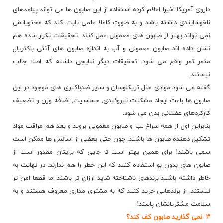
داروی آمریکا اخیرا اعلام کرده استفاده از این صابون ها می تواند پیامدهای
ناخوشایندی داشته باشد و به صورت کاملا علمی ثابت کند که محتویاتش
نمی تواند بهتر از صابون های معمولی عمل کنند. تحقیقات تکرار شده هم
نشان داده اند صابون معمولی و آب به اندازه صابون های آنتی باکتریال
مثمر ثمر واقع می شود. تحقیقات دیگر نتایجی داشته که اصلا جالب
نیستند.
گفته می شود موادی مثل تریکلوسان و سایر ضدباکتری های موجود در این
صابون ها باعث ایجاد مشکلات تیروئیدی, حساسیت, اضافه وزن و تضعیف
کارکردهای عضلانی بدن می شود.
بنابراین اول از همه سراغ ـب و صابون معمولی بروید و بعد هم مراقب مواد
تشکیل دهنده صابون ها باشید. چون حتی بعضی از اسانس ها ممکن است
سمی باشند! برای همین بهتر است تا جایی که برایتان مقدور است از
صابون های بدون بو استفاده کنید که این خطر را هم ندارند. در نهایت به
خاطر داشته باشید برندهای ناشناخته شاید ارزان تر باشند اما قطعا امن تر
نیستند. از برندهایی خرید کنید که به مشتری مداری معروف هستند و به
سلامت مشتریانشان پایبند!
۳- نمی گذارید صابون کف کند؟