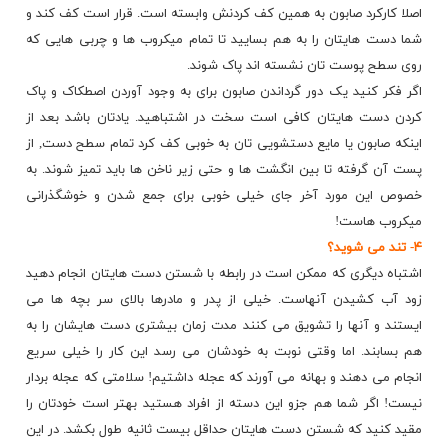
اصلا کارکرد صابون به همین کف کردنش وابسته است. قرار است کف کند و
شما دست هایتان را به هم بسایید تا تمام میکروب ها و چربی هایی که
روی سطح پوست تان نشسته اند پاک شوند.
اگر فکر کنید یک دور گرداندن صابون برای به وجود آوردن اصطکاک و پاک
کردن دست هایتان کافی است سخت در اشتباهید. یادتان باشد بعد از
اینکه صابون یا مایع دستشویی تان به خوبی کف کرد تمام سطح دست, از
پست آن گرفته تا بین انگشت ها و حتی زیر ناخن ها باید تمیز شوند. به
خصوص این مورد آخر جای خیلی خوبی برای جمع شدن و خوشگذرانی
میکروب هاست!
۴- تند می شوید؟
اشتباه دیگری که ممکن است در رابطه با شستن دست هایتان انجام دهید
زود آب کشیدن آنهاست. خیلی از پدر و مادرها بالای سر بچه ها می
ایستند و آنها را تشویق می کنند مدت زمان بیشتری دست هایشان را به
هم بسابند. اما وقتی نوبت به خودشان می رسد این کار را خیلی سریع
انجام می دهند و بهانه می آورند که عجله داشتیم! سلامتی که
عجله بردار
نیست! اگر شما هم جزو این دسته از افراد هستید بهتر است خودتان را
مقید کنید که شستن دست هایتان حداقل بیست ثانیه طول بکشد. در این