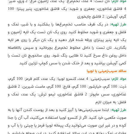
مواد لازم:
نان تست: 4 عدد، تخم‌مرغ: یک عدد، ژامبون مرغ: 2 ورق، شیر:
4 قاشق غذاخوری، جعفری و شوید: یک قاشق غذاخوری، پنیر پیتزا: 100
گرم، آویشن: 2 قاشق چایخوری
طرز تهیه:
در یک ظرف مناسب تخم‌مرغ‌ها را بشکنید و با شیر، نمک و
فلفل و جعفری و شوید مخلوط کنید. روی یک نان تست یک لایه ژامبون و
یک لایه پنیر پیتزای ورقه شده قرار دهید و یک نان دیگر را روی هر لایه
بگذارید. نان تست را داخل مخلوط تخم‌مرغ بچرخانید و سپس بالافاصله
داخل روغن داغ سرخ کنید تا طلایی رنگ شود. روی ساندویچ نان تست را
کمی آویشن بپاشید و بعد از خنک شدن با سس کچاپ تزئین کنید.
سالاد سیب‌زمینی با لوبیا
مواد لازم:
سیب‌زمینی: 4 عدد، کنسرو لوبیا: یک عدد، کلم قرمز: 100 گرم،
ذرت: 100 گرم، خیارشور: 100 گرم، قارچ: 100 گرم، ماست شیرین: 2 قاشق
غذاخوری، سس مایونز: 2 قاشق غذاخوری، لیمو ترش: یک عدد، نمک و
فلفل: به میزان لازم
طرز تهیه:
ابتدا سیب‌زمینی‌ها را آبپز کنید و بعد از پوست کندن آنها را به
صورت مکعبی خرد کنید. اگر از کنسرو لوبیا استفاده می‌کنید، آب آن را جدا
کرده و در غیر این صورت می‌توانید یک پیمانه لوبیا قرمز یا چیتی را با آب و
مقداری نمک پخته و در این سالاد استفاده کنید. در این مرحله خیارشور را