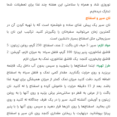
نوروزی شاد و همراه با سلامتی این هفته چند غذا برای تعطیلات شما
تدارک دیده‌ایم.
نان سیر و اسفناج
نان سیر یک پیش غذای ساده و خوشمزه است که با تهیه کردن آن در
کمترین زمان می‌توانید سفره‌تان را رنگین‌تر کنید. ترکیب این نان با
سبزیجاتی مثل اسفناج بسیار دلنشین است.
مواد لازم:
سیر: 5 حبه، نان باگت: 2 عدد، اسفناج: 250 گرم، روغن زیتون: 5
قاشق غذاخوری، پنیر پیتزا: 100 گرم، فلفل سیاه: به میزان لازم، آویشن: 2
قاشق چایخوری، کنجد: یک قاشق غذاخوری، نمک:به میزان لازم
طرز تهیه:
ابتدا
اسفناج‌ها
را بشویید و سپس بدون آب داخل یک قابلمه
بریزید و روی حرارت بگذارید. مقدار کمی نمک و فلفل سیاه به اسفناج
اضافه کنید. دقت کنید میزان نمک کمتر از میزان همیشگی برای تهیه غذا
باشد. بعد از 15 دقیقه حرارت را خاموش کرده و اسفناج را له کنید. نان
باگت را از عرض به قطر دو سانتی‌متر برش بزنید و روی آنها را به روغن
زیتون و آویشن آغشته کنید. سیر را در یک ظرف جداگانه له کنید و روی
نان بمالید. اسفناج‌ها را روی نان‌ها قرار دهید و سپس روی آنها را با پنیر
پیتزا بپوشانید. درنهایت با ریختن مقداری کنجد روی نان سیر و اسفناج