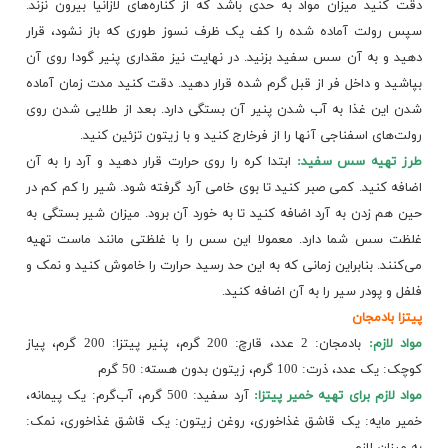
دقت کنید میزان مواد به حدی باشد که از کناره‌های لازانیا بیرون نزند.
سپس رولت آماده شده را کف یک ظرف نسوز طوری که باز نشود، قرار
دهید و به آن سس سفید بزنید. در نهایت نیز مقداری پنیر گودا روی آن
بپاشید و داخل فر از قبل گرم شده قرار دهید. دقت کنید مدت زمان آماده
شدن این غذا به آب شدن پنیر آن بستگی دارد. بعد از طلایی شدن روی
رولت‌های اسفناجی آنها را از فرخارج کنید و با زیتون تزئین کنید.
طرز تهیه سس سفید:
ابتدا کره را روی حرارت قرار دهید و آرد را به آن
اضافه کنید. کمی صبر کنید تا بوی خامی آرد گرفته شود. شیر را کم کم در
حین هم زدن به آرد اضافه کنید تا به خورد آن برود. میزان شیر بستگی به
غلظت سس شما دارد. معمولا این سس را با غلظتی مانند ماست تهیه
می‌کنند. بنابراین زمانی که به این حد رسید حرارت را خاموش کنید و نمک و
فلفل و پودر سیر را به آن اضافه کنید.
پیتزا بادمجان
مواد لازم:
بادمجان: 2 عدد، قارچ: 200 گرم، پنیر پیتزا: 200 گرم، پیاز
کوچک: یک عدد، ذرت: 100 گرم، زیتون بدون هسته: 50 گرم​
مواد لازم برای تهیه خمیر پیتزا:
آرد سفید: 500 گرم، آب‌گرم: یک پیمانه،
خمیر مایه: یک قاشق غذاخوری، روغن زیتون: یک
قاشق غذاخوری
، نمک:
به میزان لازم