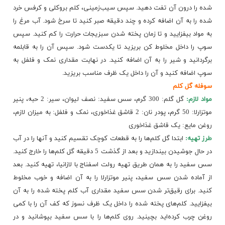
شده را درون آن تفت دهید. سپس سیب‌زمینی، کلم بروکلی و کرفس خرد
شده را به آن اضافه کرده و چند دقیقه صبر کنید تا سرخ شود. آب مرغ را
به مواد بیفزایید و تا زمان پخته شدن سبزیجات حرارت را کم کنید. سپس
سوپ را داخل مخلوط کن بریزید تا یکدست شود. سپس آن را به قابلمه
برگردانید و شیر را به آن اضافه کنید. در نهایت مقداری نمک و فلفل به
سوپ اضافه کنید و آن را داخل یک ظرف مناسب بریزید.
سوفله ​گل کلم
مواد لازم:
گل گلم: 300 گرم، سس سفید: نصف لیوان، سیر: 2 حبه، پنیر
موتزارلا: 50 گرم، پودر نان: 2 قاشق غذاخوری، نمک و فلفل: به میزان لازم،
روغن مایع: یک قاشق غذاخوری
طرز تهیه:
ابتدا گل کلم‌ها را به قطعات کوچک تقسیم کنید و آنها را در آب
در حال جوشیدن بیندازید و بعد از گذشت 5 دقیقه گل کلم‌ها را خارج کنید.
سس سفید را به همان طریق تهیه رولت اسفناج با لازانیا، تهیه کنید. بعد
از آماده شدن سس سفید، پنیر موتزارلا را به آن اضافه و خوب مخلوط
کنید. برای رقیق‌تر شدن سس سفید مقداری آب کلم پخته شده را به آن
بیفزایید. کلم‌های پخته شده را داخل یک
ظرف نسوز
که کف آن را با کمی
روغن چرب کرده‌اید بچینید. روی کلم‌ها را با سس سفید بپوشانید و در