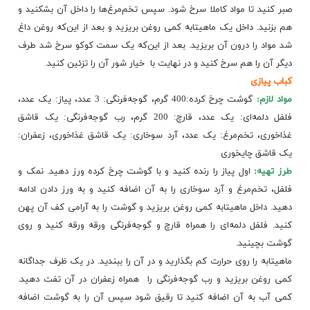
صبر کنید تا مواد کاملا سرخ شود. سپس تخم‌مرغ‌ها را داخل آن بشکنید و​
هم بزنید. داخل یک ماهیتابه کمی روغن بریزید و بعد از این‌که روغن داغ
شد مواد را درون آن بریزید. بعد از این‌که یک سمت
کوکو
سرخ شد طرف
دیگر آن را هم سرخ کنید و در نهایت با ​ خیار شور آن را تزئین کنید.
کباب پیازی
مواد لازم:
گوشت چرخ کرده:400 گرم، گوجه‌فرنگی: 3 عدد، پیاز: یک عدد،
فلفل دلمه‌ای: یک عدد، قارچ: 200 گرم، رب گوجه‌فرنگی: یک قاشق
غذاخوری، تخم‌مرغ: یک عدد، آرد سوخاری: یک قاشق غذاخوری، زعفران:
یک قاشق چایخوری
طرز تهیه:
اول پیاز را رنده کنید و با گوشت چرخ کرده ورز دهید. نمک و
فلفل، تخم‌مرغ و آرد سوخاری را به آن اضافه کنید و به ورز دادن ادامه
دهید. داخل ماهیتابه کمی روغن بریزید و گوشت را به آرامی کف آن پهن
کنید. فلفل دلمه‌ای را همراه قارچ و گوجه‌فرنگی ورقه ورقه کنید و روی
گوشت بچینید.
ماهیتابه را روی حرارت کم بگذارید و در آن را ببندید. در یک ظرف جداگانه
کمی روغن بریزید و رب گوجه‌فرنگی را ​ همراه زعفران در آن تفت دهید.
کمی آب به آن اضافه کنید تا رقیق شود سپس آن را به گوشت اضافه