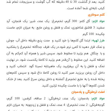
کنید. بعد از گذشت 30 تا 40 دقیقه که آب گوشت و سبزیجات تمام شد
کباب تابه‌ای شما آماده است.
کلم سوخاری
مواد لازم:
گل کلم: 300 گرم، تخم‌مرغ: یک عدد، شیر: یک فنجان، آرد
سفید: 3 قاشق غذاخوری، نمک و فلفل​ و روغن مایع: به میزان لازم، ماست
چکیده: 100 گرم
طرز تهیه:
ابتدا گل کلم‌ها را خرد کنید و ​ مدت پنج دقیقه داخل آب جوش
و نمک قرار دهید تا کمی نرم شود.در یک ظرف جداگانه تخم‌مرغ را بشکنید
و با ​ چنگال ​ هم بزنید تا مخلوط شود. سپس شیر را همراه آرد کم‌کم به آن
اضافه کنید. این مخلوط را آن‌قدر​ هم بزنید تا کاملا یکدست شود. در نهایت
نمک و فلفل را به آن بیفزایید. یک ماهیتابه نسبتا گود ​ انتخاب کنید و
داخل آن​ روغن بریزید. صبر کنید تا روغن کاملا داغ شود و سپس کلم‌های
پخته شده را به مایع تخم‌مرغ آغشته و داخل روغن سرخ کنید. بعد از خنک
شدن کلم‌ها آنها را با ماست چکیده تزئین کنید.
املت تره‌فرنگی و بادمجان
مواد لازم:
بادمجان: یک عدد، تره‌فرنگی: 2 ساقه، کرفس: 100 گرم،
گوجه‌فرنگی: 2 عدد، تخم‌مرغ: 4 عدد، نمک و فلفل و زردچوبه: به میزان لازم