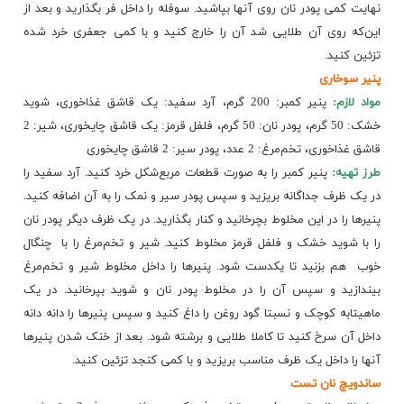
نهایت کمی پودر نان​​ روی آنها بپاشید. سوفله را داخل فر بگذارید و بعد از
این‌که روی آن طلایی شد آن را خارج کنید و با کمی جعفری خرد شده
تزئین کنید.
پنیر سوخاری
مواد لازم:
پنیر کمبر: 200 گرم، آرد سفید: یک قاشق غذاخوری، شوید
خشک: 50 گرم، پودر نان: 50 گرم، فلفل قرمز: یک قاشق چایخوری، شیر: 2
قاشق غذاخوری، تخم‌مرغ: 2 عدد، پودر سیر: 2 قاشق چایخوری
طرز تهیه:
پنیر کمبر را به صورت قطعات مربع‌شکل خرد کنید. آرد سفید را
در یک ظرف جداگانه بریزید و سپس پودر سیر و نمک را به آن اضافه کنید.
پنیر‌ها را در این مخلوط بچرخانید و کنار بگذارید. در یک ظرف دیگر پودر نان
را با شوید خشک و فلفل قرمز مخلوط کنید. شیر و تخم‌مرغ را با ​ چنگال
خوب ​ هم بزنید تا یکدست شود. پنیر‌ها را داخل مخلوط شیر و تخم‌مرغ
بیندازید و سپس آن​ را در مخلوط پودر نان و شوید بپرخانید. در یک
ماهیتابه کوچک و نسبتا گود روغن را داغ کنید و سپس پنیرها را دانه دانه
داخل آن سرخ کنید تا کاملا طلایی و برشته شو​د. بعد از خنک شدن پنیر‌ها
آنها را داخل یک ظرف مناسب بریزید و با کمی کنجد تزئین کنید.
ساندویچ نان تست