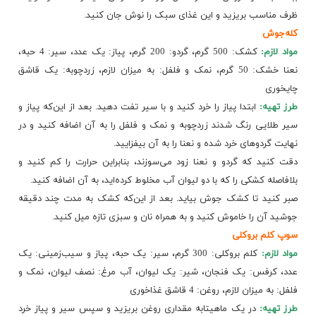
ظرف مناسب بریزید و این غذای سبک را نوش جان کنید.
کله‌جوش
مواد لازم:
کشک: 500 گرم، گردو: 200 گرم، پیاز: یک عدد، سیر: 4 حبه،
نعنا خشک: 50 گرم، نمک و فلفل: به میزان لازم، زردچوبه: یک قاشق
چایخوری
طرز تهیه:
ابتدا پیاز را خرد کنید و با سیر تفت دهید. بعد از این‌که پیاز و
سیر طلایی رنگ شدند زردچوبه و نمک و فلفل را به آن اضافه کنید و در
نهایت گردوهای خرد شده و نعنا را به آن بیفزایید.
دقت کنید که گردو و نعنا زود می‌سوزند، بنابراین حرارت را کم کنید و
بلافاصله کشکی را که با دو لیوان آب مخلوط کرده‌اید، به آن اضافه کنید.
صبر کنید تا کشک جوش بیاید. بعد از این‌که کشک به مدت چند دقیقه
جوشید آن را خاموش کنید و به همراه نان و سبزی تازه میل کنید.
سوپ کلم بروکلی
مواد لازم:
کلم بروکلی: 300 گرم، سیر: یک حبه، پیاز و سیب‌زمینی: یک
عدد، کرفس: یک فنجان، شیر: یک لیوان، آب مرغ: نصف لیوان، نمک و
فلفل: به میزان لازم، روغن: 4 قاشق غذاخوری
طرز تهیه:
در یک ماهیتابه مقداری روغن بریزید و سپس سیر و پیاز خرد