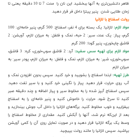
ظاهر دلنشین‌تری به آنها ببخشید. این نان را ​ مدت 7 تا 10 دقیقه یعنی تا
زمان طلایی شدن ​ پنیر پیتزا داخل فر قرار دهید.
رولت اسفناج با لازانیا
مواد لازم:
لازانیا: یک بسته برای 4 نفر، اسفناج: 500 گرم، پنیر خامه‌ای: 100
گرم، پیاز: یک عدد، سیر: 2 حبه، نمک و فلفل: به میزان لازم، آویشن: 2
قاشق چایخوری، پنیر گودا: 200 گرم
مواد لازم برای تهیه سس سفید:
آرد: 2 قاشق سوپ‌خوری، کره: 3 قاشق،
سوپ‌خوری، شیر: به میزان لازم، نمک و فلفل: به میزان لازم، پودر سیر: به
میزان لازم
طرز تهیه:
ابتدا
اسفناج
را بشویید و خرد کنید. سپس بدون افزودن نمک و
آب روی حرارت قرار دهید. پیاز را نگینی خرد کنید و با سیر تفت دهید.
سپس اسفناج آبپز شده را به مخلوط سیر و پیاز اضافه و چند دقیقه صبر
کنید تا سرخ شود. حرارت را خاموش کنید و پنیر خامه‌ای را به اسفناج
بیفزایید و خوب مخلوط کنید. برگه‌های لازانیا را داخل آب جوش بیندازید و
بعد از این‌که نرم شد، آنها را آبکش کنید. مقداری از مخلوط اسفناج را
وسط یک برگه لازانیا قرار دهید و در صورت تمایل روی آن را کمی آویشن
بپاشید. سپس لازانیا را مانند رولت بپیچید.