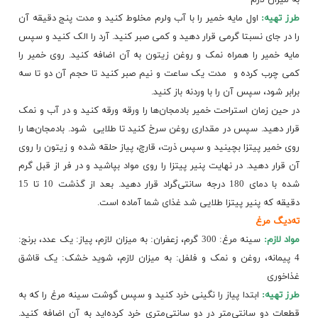
طرز تهیه:
اول مایه خمیر را با آب ولرم مخلوط کنید و​ مدت پنج دقیقه آن
را در جای نسبتا گرمی قرار دهید و کمی صبر کنید. آرد را الک کنید و سپس
مایه خمیر را همراه نمک و روغن زیتون به آن اضافه کنید. روی خمیر را
کمی چرب کرده و ​ مدت یک ساعت و نیم صبر کنید تا حجم آن دو تا سه
برابر شود، سپس آن را با وردنه باز کنید.
در حین زمان استراحت خمیر بادمجان‌ها را ورقه ورقه کنید و در آب و نمک
قرار دهید. سپس در مقداری روغن سرخ کنید تا طلایی ​ شود. بادمجان‌ها را
روی خمیر پیتزا بچینید و سپس ذرت، قارچ، پیاز حلقه شده و زیتون را روی
آن قرار دهید. در نهایت پنیر پیتزا را روی مواد بپاشید و در فر از قبل گرم
شده با دمای 180 درجه سانتی‌گراد قرار دهید. بعد از گذشت 10 تا 15
دقیقه که پنیر پیتزا طلایی شد غذای شما آماده است.
ته‌دیگ مرغ
مواد لازم:
سینه مرغ: 300 گرم، زعفران: به میزان لازم، پیاز: یک عدد، برنج:
4 پیمانه، روغن​ و نمک و فلفل: به میزان لازم، شوید خشک: یک قاشق
غذاخوری
طرز تهیه:
ابتدا پیاز را نگینی خرد کنید و سپس گوشت سینه مرغ را که به
قطعات دو سانتی‌متر در دو سانتی‌متری خرد کرده‌اید به آن اضافه کنید.