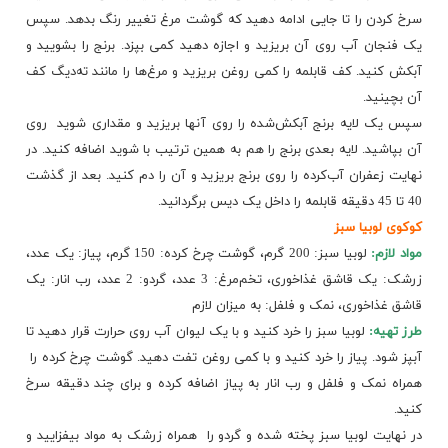
سرخ کردن را تا جایی ادامه دهید که گوشت مرغ تغییر رنگ بدهد. سپس
یک فنجان آب روی آن بریزید و اجازه دهید کمی بپزد. برنج را بشویید و
آبکش کنید. کف قابلمه را کمی روغن بریزید و مرغ‌ها را مانند ته‌دیگ کف
آن بچینید.
سپس یک لایه برنج آبکش‌شده را روی آنها بریزید و مقداری شوید ​ روی
آن بپاشید. لایه بعدی برنج را هم به همین ترتیب با شوید اضافه کنید. در
نهایت زعفران آب‌کرده را روی برنج بریزید و آن را دم کنید. بعد از گذشت
40 تا 45 دقیقه قابلمه را داخل یک دیس برگردانید​.
کوکوی لوبیا سبز
مواد لازم:
لوبیا سبز: 200 گرم، گوشت چرخ کرده: 150 گرم، پیاز: یک عدد،
زرشک: یک قاشق غذاخوری، تخم‌مرغ: 3 عدد، گردو: 2 عدد، رب انار: یک
قاشق غذاخوری، نمک و فلفل: به میزان لازم
طرز تهیه:
لوبیا سبز را خرد کنید و با یک لیوان آب روی حرارت قرار دهید تا
آبپز شود. پیاز را خرد کنید و با کمی روغن تفت دهید. گوشت چرخ کرده را ​
همراه نمک و فلفل و رب انار به پیاز اضافه کرده و برای چند دقیقه سرخ
کنید.
در نهایت لوبیا سبز پخته شده و گردو را ​ همراه زرشک به مواد بیفزایید​ ​و