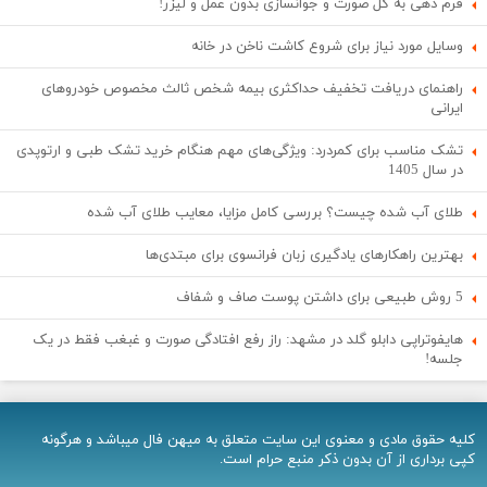
فرم دهی به کل صورت و جوانسازی بدون عمل و لیزر!
وسایل مورد نیاز برای شروع کاشت ناخن در خانه
راهنمای دریافت تخفیف حداکثری بیمه شخص ثالث مخصوص خودروهای
ایرانی
تشک مناسب برای کمردرد: ویژگی‌های مهم هنگام خرید تشک طبی و ارتوپدی
در سال 1405
طلای آب شده چیست؟ بررسی کامل مزایا، معایب طلای آب شده
بهترین راهکارهای یادگیری زبان فرانسوی برای مبتدی‌ها
5 روش طبیعی برای داشتن پوست صاف و شفاف
هایفوتراپی دابلو گلد در مشهد: راز رفع افتادگی صورت و غبغب فقط در یک
جلسه!
کلیه حقوق مادی و معنوی اين سایت متعلق به میهن فال میباشد و هرگونه
کپی برداری از آن بدون ذکر منبع حرام است.