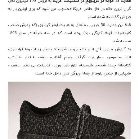
عمارت 12 خوابه در گرینویچ در کنکتیکت امریکا
به ارزش 190 میلیون دلار،
گران ترین خانه در حال حاضر امریکا محسوب می شود که برای اولین بار به
فروش گذاشته شده است.
قبلا این عمارت 50 جریبی، متعلق به هریت لودر گرینوی (که پدرش صاحب
کارخانجات فولاد کارنگی بود) بوده است که در سه طبقه در سال 1896
ساخته شد.
به گزارش میهن فال اتاق نشیمن، با شومینه بسیار زیبا، درها فرانسوی،
اتاق مخصوص بیمار برای گرفتن حمام آفتاب، سقف طاقدار منقوش،
کتابخانه چیده شده با شومینه، اتاق ناهار وری ، تزیینات بی نظیر سقف ،
قابهایی از جنس بلوط از جمله ویژگی های داخل خانه است.