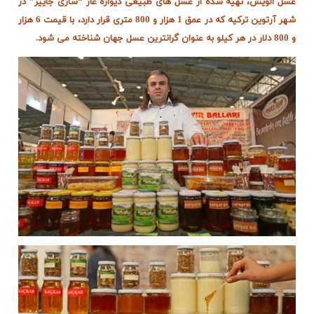
عسل الویش، تهیه شده از عسل های طبیعی دیواره غار “ساری جاییر” در
شهر آرتوین ترکیه که در عمق 1 هزار و 800 متری قرار دارد، با قیمت 6 هزار
و 800 دلار در هر کیلو به عنوان گرانترین عسل جهان شناخته می شود.