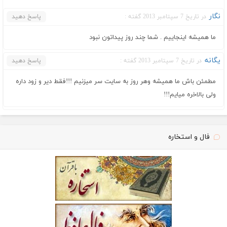
نگار
در تاریخ 7 سپتامبر 2013 گفته :
پاسخ دهید
ما همیشه اینجاییم . شما چند روز پیداتون نبود
یگانه
در تاریخ 7 سپتامبر 2013 گفته :
پاسخ دهید
مطمئن باش ما همیشه وهر روز به سایت سر میزنیم !!!فقط دیر و زود داره
ولی بالاخره میایم!!!
فال و استخاره