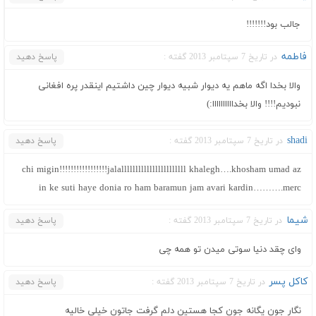
جالب بود!!!!!!!
فاطمه
در تاریخ 7 سپتامبر 2013 گفته :
پاسخ دهید
والا بخدا اگه ماهم یه دیوار شبیه دیوار چین داشتیم اینقدر پره افغانی
نبودیم!!!! والا بخداااااااااا:)
shadi
در تاریخ 7 سپتامبر 2013 گفته :
پاسخ دهید
chi migin!!!!!!!!!!!!!!!!!jalalllllllllllllllllllllll khalegh….khosham umad az
in ke suti haye donia ro ham baramun jam avari kardin……….merc
شیما
در تاریخ 7 سپتامبر 2013 گفته :
پاسخ دهید
وای چقد دنیا سوتی میدن تو همه چی
کاکل پسر
در تاریخ 7 سپتامبر 2013 گفته :
پاسخ دهید
نگار جون یگانه جون کجا هستین دلم گرفت جاتون خیلی خالیه