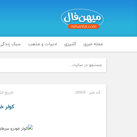
مجله خبری
آشپزی
ادبیات و مذهب
سبک زندگی
کد خبر : 28969
تاریخ انتشار : چ
کولر خ