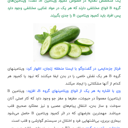
یک متخصص تغذیه در خصوص کمبود ویتامین B، گفت: ویتامین‏‌های
گروه B انواع مختلفی دارند که هر یک در مواد غذایی مختلفی وجود دارد
پس افراد باید کمبود ویتامین B را جدی بگیرند.
فرناز
جزء
دایمی در گفت‌وگو با ایسنا منطقه زنجان، اظهار کرد:
ویتامین‎های
گروه B هر یک نقش خاصی را در بدن ایفا می‎کنند که نبود یا کمبود هر
کدام از آنها مشکلاتی را ایجاد می‎کند.
وی با اشاره به هر یک از انواع ویتامین‎های گروه B، افزود:
ویتامین B
(یتامین) معمولاً در حبوبات، مغزها و مغز جو وجود دارد که کار اصلی آنان
سوخت و ساز بدن، انتقال پیام‏‌های عصبی و نیز عملکرد صحیح قلب
می‎باشد. مهم‏ترین
عارضه‎ای
که در اثر کمبود ویتامین B حاصل می‌شود
بیماری بربری، بی‌اشتهایی فرد و اختلال در سیستم گوارشی و قلب است.