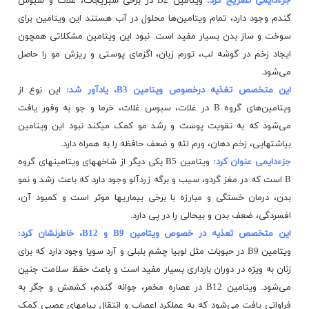
جزءدایمی تصریح کرد:
ویتامین B2 در برخی سبزیجات، غلات و سبوس
گندم وجود دارد، تمام ویتامین‏‌ها محلول در آب هستند این ویتامین برای
سوخت و ساز بدن بسیار مفید است. نبود این
ویتامین
مشکلاتی همچون
ایجاد زخم در گوشه لب، تورم زبان، اگزمای پوستی و ریزش مو را حاصل
می‌شود.
این متخصص تغذیه درخصوص ویتامین B3، یادآور شد:
این نوع از
ویتامین‏‌های گروه B در غلات، سبوس غلات، خرما و جو به وفور یافت
می‌شود که به تقویت
پوست
و رشد مو کمک می‎کند نبود این ویتامین
بی‎اشتهایی، زخم دهان، ورم لثه و ضعف حافظه را به همراه دارد.
جزءدایمی عنوان کرد:
ویتامین B5 یکی دیگر از شاخه‎های ویتامین‏های گروه
B است که در مغز گردو، سیب و برگه زردآلو وجود دارد که باعث رشد و نمو
بدن، درمان خستگی و مبارزه با برخی بیماری‏ها موثر است و کمبود آن،
افسردگی، ضعف بدن و بی‎حالی را در پی دارد.
ا
ین متخصص تعذیه در خصوص ویتامین B9 و B12، خاطرنشان کرد:
ویتامین B9 در حبوبات مثل لوبیا چشم بلبلی و آرد سویا وجود دارد که برای
زنان به ویژه در دوران بارداری بسیار مفید است و باعث حفظ سلامت جنین
می‌شود. ویتامین B12 در عصاره مخمر، جوانه گندم، کشمش و جگر به
فراوانی یافت می‌شود که به عملکرد اعصاب و انتقال پیام‏های عصبی کمک