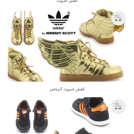
کفش اسپرت
کفش اسپرت آدیداس