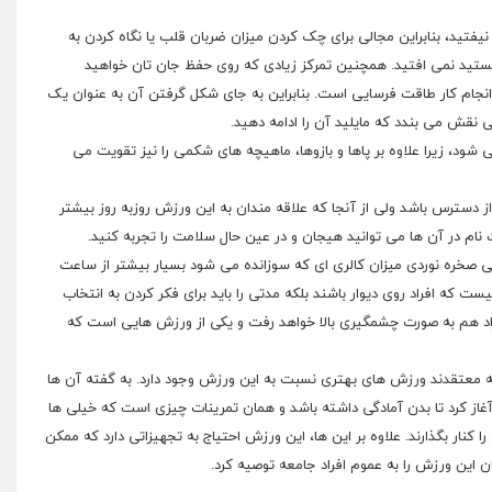
فتید، بنابراین مجالی برای چک کردن میزان ضربان قلب یا نگاه کردن به
تید نمی افتید. همچنین تمرکز زیادی که روی حفظ جان تان خواهید
نجام کار طاقت فرسایی است. بنابراین به جای شکل گرفتن آن به عنوان یک
قش می بندد که مایلید آن را ادامه دهید.
ود، زیرا علاوه بر پاها و بازوها، ماهیچه های شکمی را نیز تقویت می
ز دسترس باشد ولی از آنجا که علاقه مندان به این ورزش روزبه روز بیشتر
نام در آن ها می توانید هیجان و در عین حال سلامت را تجربه کنید.
می صخره نوردی میزان کالری ای که سوزانده می شود بسیار بیشتر از ساعت
ت که افراد روی دیوار باشند بلکه مدتی را باید برای فکر کردن به انتخاب
راد هم به صورت چشمگیری بالا خواهد رفت و یکی از ورزش هایی است که
 معتقدند ورزش های بهتری نسبت به این ورزش وجود دارد. به گفته آن ها
 آغاز کرد تا بدن آمادگی داشته باشد و همان تمرینات چیزی است که خیلی ها
کنار بگذارند. علاوه بر این ها، این ورزش احتیاج به تجهیزاتی دارد که ممکن
ان این ورزش را به عموم افراد جامعه توصیه کرد.