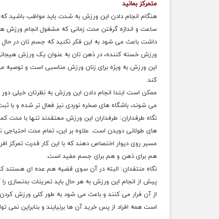
متمرکز بمانید
هنگام انجام دادن این ورزش به شدت باید مواظب باشید که نی
ساعت و اندازه گرفتن مدت زمانی که مشغول انجام ورزش هس
داشت باعث می شود به این فکر نکنید که جسم تان در حال ا
ورزش خسته کننده، در ذهن تان به عنوان یک ورزش هیجانی ن
این ورزش به ویژه برای زنان ورزش مناسبی است و توصیه می ش
کند.
ممکن است ابتدا انجام دادن این ورزش به نظرتان خیلی دور ا
می شوند، باشگاه های صخره نوردی نیز فعال تر شده و با ثبت 
نگاه طرفداران: طرفداران این ورزش معتقدند تنها با مدت ک
های طولانی دویدن است. علاوه بر این، تمام مدت احتیاجی نیس
مسیر روی دیوار اختصاص دهند که با این کار قدرت تمرکز اف
هم برای ذهن و هم برای جسم مفید است.
نگاه منتقدان: البته در آن سوی قضیه هم عده ای هستند که
پیش از انجام این ورزش به هر حال باید تمرینات بدنسازی را
از آن فرار می کنند و باعث می شود به طور کلی ورزش کردن را 
است همه افراد از پس خرید آن ها برنیایند و بنابراین نمی تو