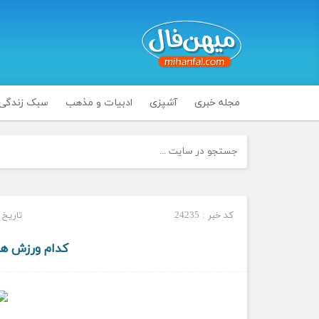
مجله خبری
آشپزی
ادبیات و مذهب
سبک زندگی
کد خبر : 24235
تاریخ انتشار
کدام ورزش ها 