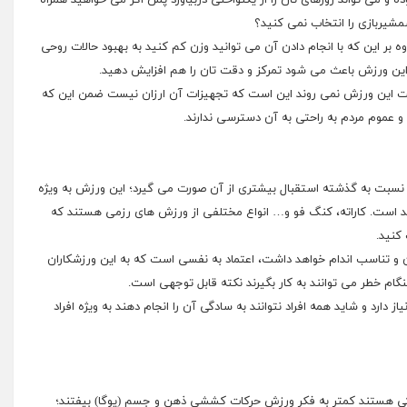
ه و می تواند روزهای تان را از یکنواختی دربیاورد پس اگر می خواهید همراه
شیربازی را انتخاب نمی کنید؟
 بر این که با انجام دادن آن می توانید وزن کم کنید به بهبود حالات روحی
ین ورزش باعث می شود تمرکز و دقت تان را هم افزایش دهید.
سمت این ورزش نمی روند این است که تجهیزات آن ارزان نیست ضمن این که
 عموم مردم به راحتی به آن دسترسی ندارند.
نسبت به گذشته استقبال بیشتری از آن صورت می گیرد؛ این ورزش به ویژه
د است. کاراته، کنگ فو و… انواع مختلفی از ورزش های رزمی هستند که
کنید.
دن و تناسب اندام خواهد داشت، اعتماد به نفسی است که به این ورزشکاران
ام خطر می توانند به کار بگیرند نکته قابل توجهی است.
 دارد و شاید همه افراد نتوانند به سادگی آن را انجام دهند به ویژه افراد
کی هستند کمتر به فکر ورزش حرکات کششی ذهن و جسم (یوگا) بیفتند؛