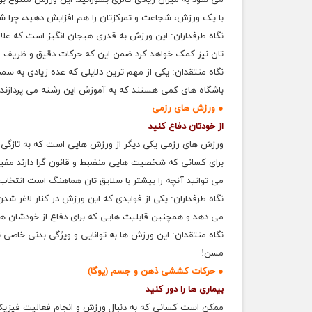
می شود به میزان زیادی کالری بسوزانید. این ورزش متنوع بود
با یک ورزش، شجاعت و تمرکزتان را هم افزایش دهید، چرا شم
نگاه طرفداران: این ورزش به قدری هیجان انگیز است که علاوه
تان نیز کمک خواهد کرد ضمن این که حرکات دقیق و ظریف ا
نگاه منتقدان: یکی از مهم ترین دلایلی که عده زیادی به 
باشگاه های کمی هستند که به آموزش این رشته می پردازند و
● ورزش های رزمی
از خودتان دفاع کنید
ورزش های رزمی یکی دیگر از ورزش هایی است که به تازگی 
برای کسانی که شخصیت هایی منضبط و قانون گرا دارند مفی
می توانید آنچه را بیشتر با سلایق تان هماهنگ است انتخاب 
نگاه طرفداران: یکی از فوایدی که این ورزش در کنار لاغر ش
می دهد و همچنین قابلیت هایی که برای دفاع از خودشان هنگ
نگاه منتقدان: این ورزش ها به توانایی و ویژگی بدنی خاصی نیاز
مسن!
● حرکات کششی ذهن و جسم (یوگا)
بیماری ها را دور کنید
ممکن است کسانی که به دنبال ورزش و انجام فعالیت فیزی