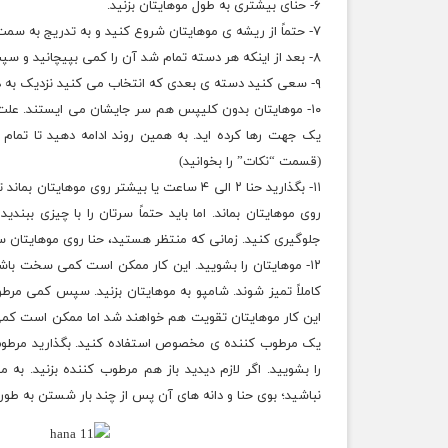
۶- حنای بیشتری به طول موهایتان بزنید.
۷- حتماً از ریشه ی موهایتان شروع کنید و به تدریج به سمت پایین پیش بروید.
۸- بعد از اینکه هر دسته تمام شد آن را کمی بپیچانید و سپس رها کنید.
۹- سعی کنید دسته ی بعدی که انتخاب می کنید نزدیک به دسته ی قبلی باشد.
۱۰- موهایتان بدون کلیپس هم سر جایشان می ایستند. علت 
یک جهت رها کرده اید. به همین روند ادامه دهید تا تمام مو
(قسمت “نکات” را بخوانید)
۱۱- بگذارید حنا ۲ الی ۴ ساعت یا بیشتر روی 
روی موهایتان بماند. اما باید حتماً سرتان را با چیزی ب
جلوگیری کنید. زمانی که منتظر هستید، حنا روی موهایتان
۱۲- موهایتان را بشویید. این کار ممکن است کمی سخت باش
کاملاً تمیز شوند. شامپو به موهایتان بزنید. سپس کمی مرط
این کار موهایتان تقویت هم خواهند شد اما ممکن است کمی
یک مرطوب کننده ی
مخصوص
را بشویید. اگر لازم دیدید باز هم مرطوب کننده بزنید. به مو
نباشید؛ بوی حنا و دانه های آن پس از چند بار شستن به طور ک