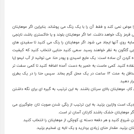
 عوض نمی کند و فقط آن را با یک رنگ می پوشاند. بنابراین اگر موهایتان
قرمز رنگ خواهد داشت. اما اگر موهایتان بلوند و یا خاکستری باشد، نارنجی
یه روی آنها ایجاد می شود. اگر موهایتان را رنگ می کنید تا سفیدی های
نجی گلگون به نظر خواهند رسید. سعی کنید حنایی انتخاب کنید که کیفیت
کردن آن ساده است: یک مایع اسیدی و پودر حنا. می توانید از آب لیمو (یا
تفاده کنید. کمی ماست به خمیر به دست آمده اضافه کنید تا کمی سفت تر
شود. در ظرف را با یک پلاستیک بپوشانید و بگذارید حنا حداقل به مدت ۱۲ ساعت در یک محل گرم بماند. سپس حنا را در یک بطری
ار دهید.
 کار، موهایتان بالای سرتان باشند. به این ترتیب به گیره ای برای نگه داشتن
دیک است وازلین بزنید. به این ترتیب از رنگی شدن صورت تان جلوگیری می
گر موهایتان خشک باشند کارتان آسان تر است.