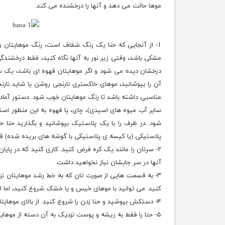
موها حالت می دهد و آنها را درخشنده می کند.
1- از آنجایی که حنا یک رنگ شفاف است، رنگ موهایتان را
مشکی باشد، وقتی زیر نور به آنها نگاه کنید، فقط درخشندگی 
درخشان دیده می شود و اگر موهایتان قهوه ای باشد، یک سا
آن را بپوشانید، موهای خاکستری نارنجی روشن یا شاید نار
مناسبی داشته باشد تا رنگ موهایتان خوب شود. دستور آماده 
سایر آب میوه های اسیدی)، چای، یا قهوه به این منظور اس
پلاستیکی (یا کیسه ی پلاستیکی با گوشه های بریده شده) قر
۲- سرتان را مانند یک کره فرض کنید. کاری کنید که در پایان
آنها در سر جایشان نیاز نخواهید داشت.
۳- به قسمت هایی از صورت تان که به خط رشد موهایتان نز
کنید. می توانید با موهای خیس و یا خشک شروع کنید، اما ا
۴- دستکش بپوشید و حنا زدن را شروع کنید. از بالای موهایتان شروع کنید و هر دفعه دسته ی کوچکی از موهایتان را انتخاب کنید.
۵- حنا را فقط به ریشه و پوست نزدیک به آن دسته از موهایتان بزنید. مقدار حنای زیادی بردارید و یک لایه ی ضخیم بزنید.