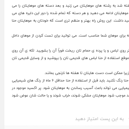
ته شد به رشته های موهایتان می زنید و بعد دسته های موهایتان را می
موهایتان ادامه می دهید و هر دسته که تمام شده را دور این دایره های می
هید داشت. این روش راه بهتر و منظم تری است که خودتان به موهایتان حنا
 برای موهای شما مناسب است. می توانید برای تست کردن از موهای داخل
گر روی لباس و یا پرده ی حمام تان ریخت فوراً آن را بشویید. لکه ی آن روی
موقع استفاده از حنا لباس های قدیمی تان را بپوشید و از وسایل قدیمی تان
زیرا ممکن است دست هایتان تا هفته ها نارنجی بمانند.
* اگر از رنگ های شیمیایی استفاده می کنید موهایتان را با حنا رنگ نکنید. باید قبل از استفاده از حنا حداقل ۶ ماه از رنگ های شیمیایی
یمیایی می تواند باعث
آسیب
رساندن به موهایتان شود. پر اکسید موجود در
ند موجب شود موهایتان مشکی شوند، خراب شوند و یا حالت شان عوض شود
به این پست امتیاز دهید