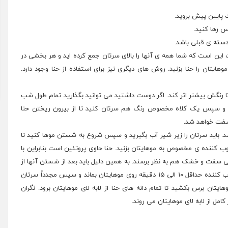
این است که شما همه ی آنها را بالای سرتان جمع کرده اید و هر بخشی در
هایتان را حنا بزنید. روش های دیگری نیز برای استفاده از حنا وجود دارد.
موهایتان بماند تا رنگش بیشتر اثر کند. اگر دوست داشتید می توانید بگذارید تمام طول شب
بندید و سپس یک کلاه مخصوص رنگ هم سرتان کنید تا از بیرون ریختن حنا
 سفت خواهد شد.
د. باید سرتان را زیر شیر آب بگیرید و سپس شروع به شستن موها کنید تا
وب کننده ی مخصوص به موهایتان بزنید. حنا حاوی پروتئین است بنابراین با
 سفت و خشک هم به نظر برسند. به همین دلیل باید بعد از شستن آنها از
استفاده کنید. بگذارید مرطوب کننده حداقل ۱۰ الی ۱۵ دقیقه روی موهایتان بماند و سپس مجدداً سرتان
هایتان برس بکشید تا تمام دانه های حنا از لابه لای موهایتان برود. نگران
امل از لابه لای موهایتان می روند.