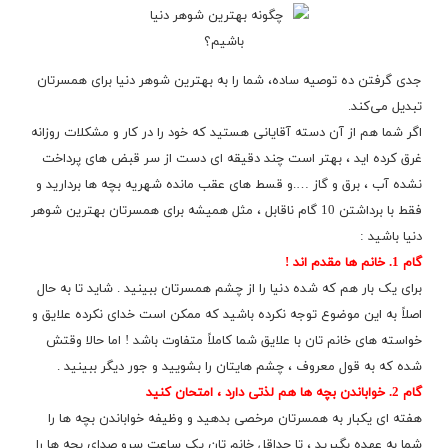
جدی گرفتن ده توصیه ساده، شما را به بهترین شوهر دنیا برای همسرتان
تبدیل می‌کند.
اگر شما هم از آن دسته آقایانی هستید که خود را در کار و مشکلات روزانه
غرق کرده اید ، بهتر است چند دقیقه ای دست از سر قبض های پرداخت
نشده آب ، برق و گاز ….و قسط های عقب مانده شهریه بچه ها بردارید و
فقط با برداشتن 10 گام ناقابل ، مثل همیشه برای همسرتان بهترین شوهر
دنیا باشید :
گام 1. خانم ها مقدم اند !
برای یک بار هم که شده دنیا را از چشم همسرتان ببینید . شاید تا به حال
اصلاً به این موضوع توجه نکرده باشید که ممکن است خدای نکرده علایق و
خواسته های خانم تان با علایق شما کاملاً متفاوت باشد ! اما حالا وقتش
شده که به قول معروف ، چشم هایتان را بشویید و جور دیگر ببینید .
گام 2. خواباندن بچه ها هم لذتی دارد ، امتحان کنید
هفته ای یکبار به همسرتان مرخصی بدهید و وظیفه خواباندن بچه ها را
شما به عهده بگیرید ، تا حداقل خانم تان یک ساعت سرو صدای بچه ها را