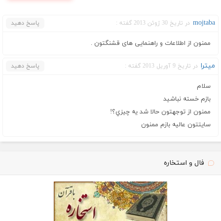
mojtaba
در تاریخ 30 ژوئن 2013 گفته :
پاسخ دهید
ممنون از اطلاعات و راهنمایی های قشنگتون .
ميترا
در تاریخ 9 آوریل 2013 گفته :
پاسخ دهید
سلام
بازم خسته نباشيد
ممنون از توجهتون حالا شد يه چيزي؟!
سايتتون عاليه بازم ممنون
فال و استخاره