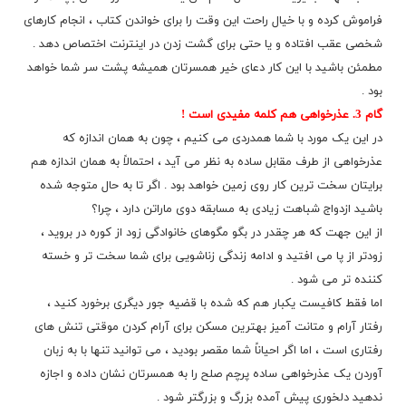
فراموش کرده و با خیال راحت این وقت را برای خواندن کتاب ، انجام کارهای
شخصی عقب افتاده و یا حتی برای گشت زدن در اینترنت اختصاص دهد .
مطمئن باشید با این کار دعای خیر همسرتان همیشه پشت سر شما خواهد
بود .
گام 3. عذرخواهی هم کلمه مفیدی است !
در این یک مورد با شما همدردی می کنیم ، چون به همان اندازه که
عذرخواهی از
طرف
مقابل ساده به نظر می آید ، احتمالاً به همان اندازه هم
برایتان سخت ترین کار روی زمین خواهد بود . اگر تا به حال متوجه شده
باشید ازدواج شباهت زیادی به مسابقه دوی ماراتن دارد ، چرا؟
از این جهت که هر چقدر در بگو مگوهای خانوادگی زود از کوره در بروید ،
زودتر از پا می افتید و ادامه زندگی زناشویی برای شما سخت تر و خسته
کننده تر می شود .
اما فقط کافیست یکبار هم که شده با قضیه جور دیگری برخورد کنید ،
رفتار آرام و متانت آمیز بهترین مسکن برای آرام کردن موقتی تنش های
رفتاری است ، اما اگر احیاناً شما مقصر بودید ، می توانید تنها با به زبان
آوردن یک عذرخواهی ساده پرچم صلح را به همسرتان نشان داده و اجازه
ندهید دلخوری پیش آمده بزرگ و بزرگتر شود .