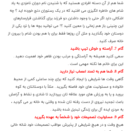
شما هم از آن دسته افرادی هستید که با شنیدن نام دوران نامزدی به یاد
شام های
خاطره
انگیزی می افتید که در یک رستوران دنج خورده اید ؟ چه
اشکالی دارد اگر حتی با وجود داشتن دو فرزند برای گذاشتن قرارمدارهای
این چنینی باز هم زمانی را معین کنید ؟! می توانید بچه ها را نزد یکی از
دوستان خود بگذارید و مثل آن روزها فقط برای با هم بودن شام را بیرون از
خانه صرف کنید .
گام 7. آراسته و خوش تیپ باشید
سعی کنید همیشه به آراستگی و مرتب بودن ظاهر خود اهمیت دهید .
این برای خانم ها نکته مهمی است .
گام 8. شما هم به تمدد اعصاب نیاز دارید
گاهی وقت ها شرایطی را ایجاد کنید که برای چند ساعتی کمی از محیط
خانواده و مسئولیت های خود فاصله بگیرید . مثلاً با دوستانتان به کوه
بروید و یا به ورزش های مورد علاقه تان بپردازید تا شادی و نشاط و آرامش
باعث تجدید نیروی از دست رفته تان شده و وقتی به خانه بر می گردید ،
به مردی ایده آل برای زندگی تبدیل شده باشید .
گام 9. مسئولیت تصمیمات خود را شخصاً به عهده بگیرید
هیچ وقت و در هیچ شرایطی از پذیرش عواقب تصمیمات خود شانه خالی