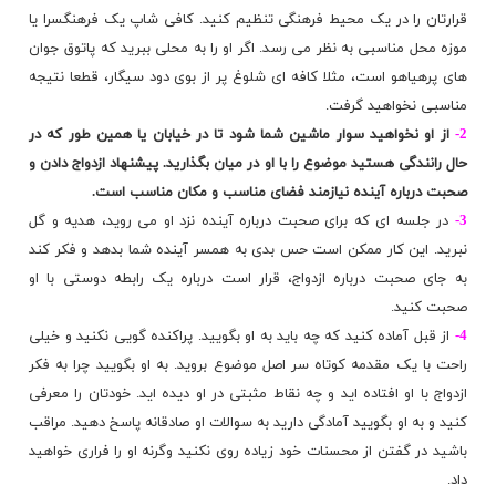
قرارتان را در یک محیط فرهنگی تنظیم کنید. کافی شاپ یک فرهنگسرا یا
موزه محل مناسبی به نظر می رسد. اگر او را به محلی ببرید که پاتوق جوان
های پرهیاهو است، مثلا کافه ای شلوغ پر از بوی دود سیگار، قطعا نتیجه
مناسبی نخواهید گرفت.
2-
از او نخواهید سوار ماشین شما شود تا در خیابان یا همین طور که در
حال رانندگی هستید موضوع را با او در میان بگذارید. پیشنهاد ازدواج دادن و
صحبت درباره آینده نیازمند فضای مناسب و مکان مناسب است.
3-
در جلسه ای که برای صحبت درباره آینده نزد او می روید، هدیه و گل
نبرید. این کار ممکن است حس بدی به همسر آینده شما بدهد و فکر کند
به جای صحبت درباره ازدواج، قرار است درباره یک رابطه دوستی با او
صحبت کنید.
4-
از قبل آماده کنید که چه باید به او بگویید. پراکنده گویی نکنید و خیلی
راحت با یک مقدمه کوتاه سر اصل موضوع بروید. به او بگویید چرا به فکر
ازدواج با او افتاده اید و چه نقاط مثبتی در او دیده اید. خودتان را معرفی
کنید و به او بگویید آمادگی دارید به سوالات او صادقانه پاسخ دهید. مراقب
باشید در گفتن از محسنات خود زیاده روی نکنید وگرنه او را فراری خواهید
داد.