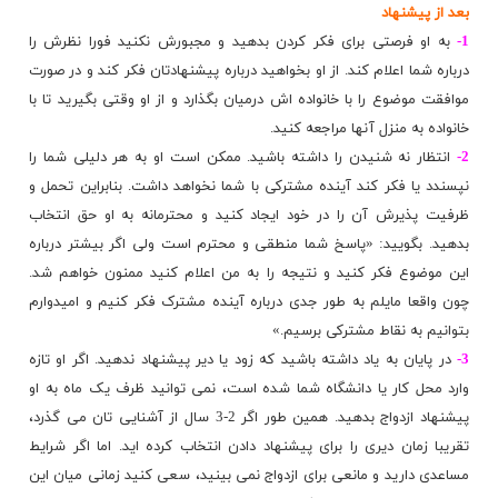
بعد از پیشنهاد
1-
به او فرصتی برای فکر کردن بدهید و مجبورش نکنید فورا نظرش را
درباره شما اعلام کند. از او بخواهید درباره پیشنهادتان فکر کند و در صورت
موافقت موضوع را با خانواده اش درمیان بگذارد و از او وقتی بگیرید تا با
خانواده به منزل آنها مراجعه کنید.
2-
انتظار نه شنیدن را داشته باشید. ممکن است او به هر دلیلی شما را
نپسندد یا فکر کند آینده مشترکی با شما نخواهد داشت. بنابراین تحمل و
ظرفیت پذیرش آن را در خود ایجاد کنید و محترمانه به او حق انتخاب
بدهید. بگویید: «پاسخ شما منطقی و محترم است ولی اگر بیشتر درباره
این موضوع فکر کنید و نتیجه را به من اعلام کنید ممنون خواهم شد.
چون واقعا مایلم به طور جدی درباره آینده مشترک فکر کنیم و امیدوارم
بتوانیم به نقاط مشترکی برسیم.»
3-
در پایان به یاد داشته باشید که زود یا دیر پیشنهاد ندهید. اگر او تازه
وارد محل کار یا دانشگاه شما شده است، نمی توانید ظرف یک ماه به او
پیشنهاد ازدواج بدهید. همین طور اگر 2-3 سال از آشنایی تان می گذرد،
تقریبا زمان دیری را برای پیشنهاد دادن انتخاب کرده اید. اما اگر شرایط
مساعدی دارید و مانعی برای ازدواج نمی بینید، سعی کنید زمانی میان این