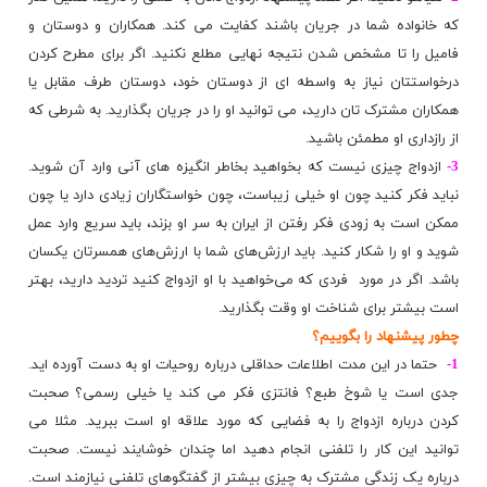
که خانواده شما در جریان باشند کفایت می کند. همکاران و دوستان و
فامیل را تا مشخص شدن نتیجه نهایی مطلع نکنید. اگر برای مطرح کردن
درخواستتان نیاز به واسطه ای از دوستان خود، دوستان طرف مقابل یا
همکاران مشترک تان دارید، می توانید او را در جریان بگذارید. به شرطی که
از رازداری او مطمئن باشید.
3-
ازدواج چیزی نیست که بخواهید بخاطر انگیزه های آنی وارد آن شوید.
نباید فکر کنید چون او خیلی زیباست، چون خواستگاران زیادی دارد یا چون
ممکن است به زودی فکر رفتن از ایران به سر او بزند، باید سریع وارد عمل
شوید و او را شکار کنید. باید ارزش‌های شما با ارزش‌های همسرتان یکسان
باشد. اگر در مورد فردی که می‌خواهید با او ازدواج کنید تردید دارید، بهتر
است بیشتر برای شناخت او وقت بگذارید.
چطور پیشنهاد را بگوییم؟
1-
حتما در این مدت اطلاعات حداقلی درباره روحیات او به دست آورده اید.
جدی است یا شوخ طبع؟ فانتزی فکر می کند یا خیلی رسمی؟ صحبت
کردن درباره ازدواج را به فضایی که مورد علاقه او است ببرید. مثلا می
توانید این کار را تلفنی انجام دهید اما چندان خوشایند نیست. صحبت
درباره یک زندگی مشترک به چیزی بیشتر از گفتگوهای تلفنی نیازمند است.