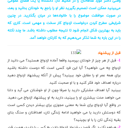
وقتی دختر مورد علاقه‌تان را در محیط کار، دانشگاه یا یک فضای عمومی
می‌بینید ممکن است تصمیم بگیرید نظر او را راجع به خودتان بدانید و بعد،
در صورت موافقت موضوع را با خانواده‌ها در میان بگذارید. در چنین
شرایطی مطرح کردن درخواست ازدواج کار سخت و مهمی است. کاری که
باید به بهترین شکل انجام شود تا نتیجه مطلوب داشته باشد. ما چند نکته
را در این باره به شما تذکر می‌دهیم که به کارتان خواهد آمد.
قبل از پیشنهاد
1-
قبل از هر چیز از خودتان بپرسید واقعا آماده ازدواج هستید؟ می دانید از
ازدواج چه می خواهید؟ آیا این فرد کسی است که دوست داشته باشید
برای همه عمر او را مقابل خود ببینید؟ پیش از آنکه پیشنهاد ازدواج دهید
درباره اهداف خود فکر کنید و با او صحبت کنید.
ببینید آیا اهداف مشترکی دارید یا صرفا چون از او خوشتان می آید و دلتا
می خواهد مدت بیشتری او را ببینید، دارید به او پیشنهاد ازدواج می دهید.
در واقع آیا ازدواج برای شما به معنی مجوزی برای بیشتر دیدن کسی است
که دوستش دارید یا می خواهید ادامه زندگی تان، اهدافتان و سنگ بنای
بقیه زندگی تان را با او بچینید؟
2-
هیاهو نکنید. اگر قصد پیشنهاد ازدواج دادن به کسی را دارید، همین قدر