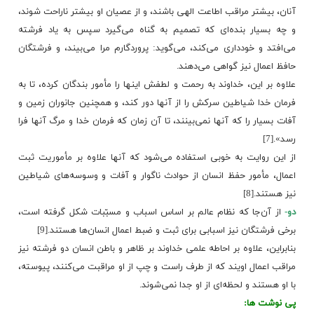
آنان، بیشتر مراقب اطاعت الهى باشند، و از عصیان او بیشتر ناراحت شوند،
و چه بسیار بنده‌اى که تصمیم به گناه می‌گیرد سپس به یاد فرشته
می‌افتد و خوددارى می‌کند، می‌گوید: پروردگارم مرا می‌بیند، و فرشتگان
حافظ اعمال نیز گواهى می‌دهند.
علاوه بر این، خداوند به رحمت و لطفش اینها را مأمور بندگان کرده، تا به
فرمان خدا شیاطین سرکش را از آنها دور کند، و همچنین جانوران زمین و
آفات بسیار را که آنها نمی‌بینند، تا آن زمان که فرمان خدا و مرگ آنها فرا
رسد».[7]
از این روایت به خوبى استفاده می‌شود که آنها علاوه بر مأموریت ثبت
اعمال، مأمور حفظ انسان از حوادث ناگوار و آفات و وسوسه‌هاى شیاطین
نیز هستند.[8]
دو-
از آن‌جا که نظام عالم بر اساس اسباب و مسبّبات شکل گرفته است،
برخی فرشتگان نیز اسبابی برای ثبت و ضبط اعمال انسان‌ها هستند‏.[9]
بنابراین، علاوه بر احاطه علمی خداوند بر ظاهر و باطن انسان دو فرشته نیز
مراقب اعمال اویند که از طرف راست و چپ از او مراقبت می‌کنند، پیوسته،
‌با او هستند و لحظه‌ای از او جدا نمی‌شوند.
پی نوشت ها: