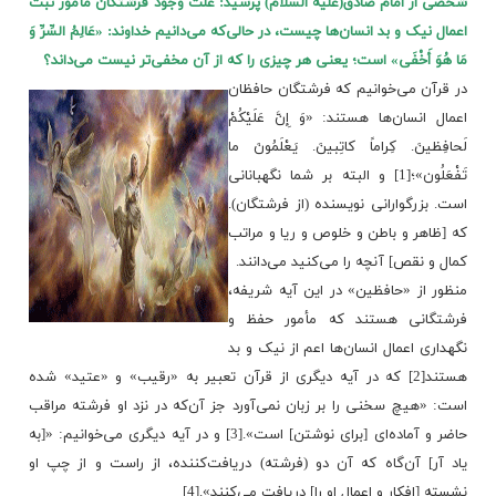
شخصى از امام صادق(علیه السلام) پرسید: علت وجود فرشتگان مأمور ثبت
اعمال نیک و بد انسان‌ها چیست، در حالى‌که می‌دانیم خداوند: «عَالِمُ السِّرِّ وَ
مَا هُوَ أَخْفَى‏» است؛ یعنى هر چیزى را که از آن مخفی‌تر نیست می‌داند؟
در قرآن می‌خوانیم که فرشتگان حافظان
اعمال انسان‌ها هستند: «وَ إِنَّ عَلَیْکُمْ
لَحافِظینَ. کِراماً کاتِبینَ. یَعْلَمُونَ ما
تَفْعَلُون»؛[1] و البته بر شما نگهبانانى
است. بزرگوارانى نویسنده (از فرشتگان).
که [ظاهر و باطن و خلوص و ریا و مراتب
کمال و نقص] آنچه را می‌کنید می‌دانند.
منظور از «حافظین» در این آیه شریفه،
فرشتگانی هستند که مأمور حفظ و
نگهداری اعمال انسان‌ها اعم از نیک و بد
هستند[2] که در آیه دیگری از قرآن تعبیر به «رقیب» و «عتید» شده
است: «هیچ سخنى را بر زبان نمی‌آورد جز آن‌که در نزد او فرشته مراقب
حاضر و آماده‌اى [براى نوشتن] است».[3] و در آیه دیگری می‌خوانیم: «[به
یاد آر] آن‌گاه که آن دو (فرشته) دریافت‌کننده، از راست و از چپ او
نشسته [افکار و اعمال او را] دریافت می‌کنند».[4]