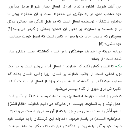
این آیات شریفه اشاره دارند به این‌که اعمال انسان غیر از طریق یادآوری
خود صاحب عمل، ‌از راه دیگری نیز محفوظ است و آن محفوظ بودن با
نوشتن فرشتگان نویسنده اعمال است که در طول زندگی هر انسانی موکل
بر او هستند و انسان‌ها بر معیار آن اعمال؛ پاداش و کیفر می‌بینند.[5]
همچنان که فرمود: «نامه‌ات را بخوان؛ کافى است که امروز خودت حسابرس
خود باشى».[6]
درباره این‌که چرا خداوند فرشتگان را بر انسان گماشته است، دلایلی بیان
شده است؛ از جمله:
یک-
تا انسان گمان نکند که خداوند از اعمال آنان بی‌خبر است و این یک
نوع لطفی است از جانب خداوند بر انسان؛ زیرا وقتی انسان بداند که
خداوند فرشتگانی را گماشته تا به صورت ویژه از اعمال او مراقبت ‌کنند،
انگیزه‌اش برای دوری از گناه بیشتر می‌شود.
شخصى از امام صادق(علیه السلام) پرسید: علت وجود فرشتگان مأمور ثبت
اعمال نیک و بد انسان‌ها چیست، در حالى‌که می‌دانیم خداوند: «عَالِمُ السِّرِّ وَ
مَا هُوَ أَخْفَى‏» است؛ یعنى هر چیزى را که از آن مخفی‌تر نیست می‌داند؟!
امام(علیه السلام) در پاسخ فرمود: «خداوند این فرشتگان را به عبادت خود
دعوت کرد و آنها را شهود بر بندگانش قرار داد، تا بندگان به خاطر مراقبت