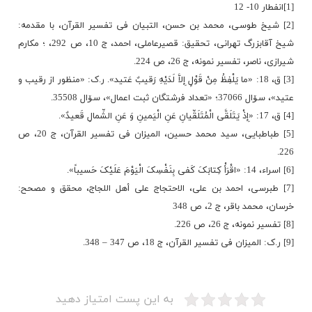
[1]انفطار 10- 12
[2] شیخ طوسی، محمد بن حسن، التبیان فی تفسیر القرآن، با مقدمه:
شیخ آقابزرگ تهرانی، تحقیق: قصیرعاملی، احمد، ج ‏10، ص 292، ؛ مکارم
شیرازی، ناصر، تفسیر نمونه، ج ‏26، ص 224.
[3] ق، 18: «ما یَلْفِظُ مِنْ قَوْلٍ إِلاَّ لَدَیْهِ رَقیبٌ عَتید». ر.ک: «منظور از رقیب و
عتید»، سۆال 37066؛ «تعداد فرشتگان ثبت اعمال»، سۆال 35508.
[4] ق، 17: «إِذْ یَتَلَقَّى الْمُتَلَقِّیانِ عَنِ الْیَمینِ وَ عَنِ الشِّمالِ قَعیدٌ».
[5] طباطبایی، سید محمد حسین، المیزان فی تفسیر القرآن، ج ‏20، ص
226.
[6] اسراء، 14: «اقْرَأْ کِتابَکَ کَفى‏ بِنَفْسِکَ الْیَوْمَ عَلَیْکَ حَسیباً».
[7] طبرسی، احمد بن علی، الاحتجاج علی أهل اللجاج، محقق و مصحح:
خرسان، محمد باقر، ج ‏2، ص 348
[8] تفسیر نمونه، ج ‏26، ص 226.
[9] ر.ک: المیزان فی تفسیر القرآن، ج ‏18، ص 347 – 348.
چرا فرشتگان اعمال انسان را می‌نویسند؟
به این پست امتیاز دهید