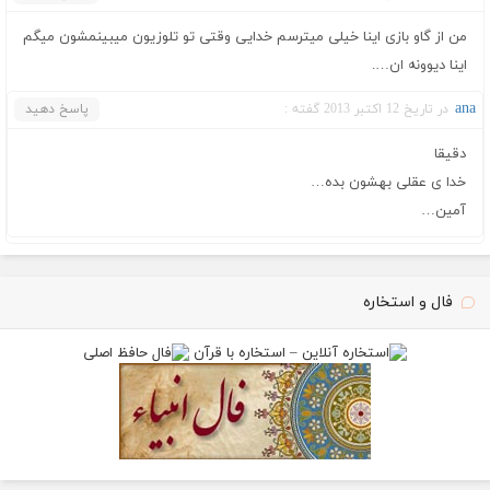
من از گاو بازی اینا خیلی میترسم خدایی وقتی تو تلوزیون میبینمشون میگم
اینا دیوونه ان….
ana
در تاریخ 12 اکتبر 2013 گفته :
پاسخ دهید
دقیقا
خدا ی عقلی بهشون بده…
آمین…
فال و استخاره