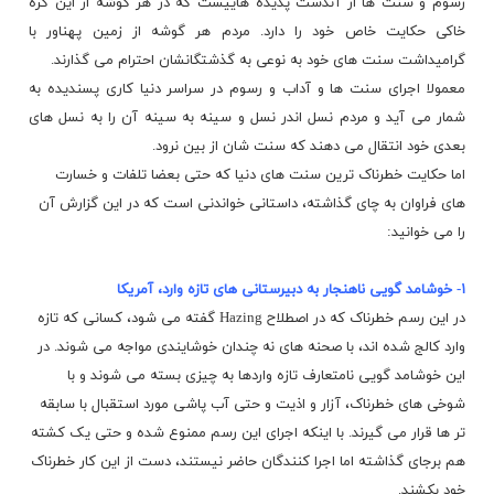
رسوم و سنت ها از آندست پدیده هاییست که در هر گوشه از این کره
خاکی حکایت خاص خود را دارد. مردم هر گوشه از زمین پهناور با
گرامیداشت سنت های خود به نوعی به گذشتگانشان احترام می گذارند.
معمولا اجرای سنت ها و آداب و رسوم در سراسر دنیا کاری پسندیده به
شمار می آید و مردم نسل اندر نسل و سینه به سینه آن را به نسل های
بعدی خود انتقال می دهند که سنت شان از بین نرود.
اما حکایت خطرناک ترین سنت های دنیا که حتی بعضا تلفات و خسارت
های فراوان به چای گذاشته، داستانی خواندنی است که در این گزارش آن
را می خوانید:
۱- خوشامد گویی ناهنجار به دبیرستانی های تازه وارد، آمریکا
در این رسم خطرناک که در اصطلاح Hazing گفته می شود، کسانی که تازه
وارد کالج شده اند، با صحنه های نه چندان خوشایندی مواجه می شوند. در
این خوشامد گویی نامتعارف تازه واردها به چیزی بسته می شوند و با
شوخی های خطرناک، آزار و اذیت و حتی
آب پاشی
مورد استقبال با سابقه
تر ها قرار می گیرند. با اینکه اجرای این رسم ممنوع شده و حتی یک کشته
هم برجای گذاشته اما اجرا کنندگان حاضر نیستند، دست از این کار خطرناک
خود بکشند.