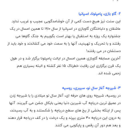
۲- گاو بازی، پامپلونا، اسپانیا
این سنت نیز هیچ دست کمی از آن خوشامدگویی عجیب و غریب ندارد.
عاشقان و دلباختگان گاوبازی در اسپانیا از سال ۱۹۱۰ تا همین امسال در یک
جشنواره یک روزه به استقبال یا بهتر است بگوییم به جنگ گاوها می
رفتند و با تحریک و تهیدید، آنها را به سمت خود می کشاندند و خود باید از
دستشان در می رفتند!
آخرین مسابقه گاوبازی همین امسال در ایالت پامپلونا برگزار شد و در طول
یک قرن برگزاری این رقابت خطرناک ۱۵ نفر کشته و البته بسیاری هم
زحمی شده اند.
۳- شیرجه آغاز سال نو، سیبری، روسیه
در روسیه، شیرچه روی های حرفه ای، آغاز سال نو میلادی را با شیرجه زدن
در عمیق ترین دریاچه آب شیرین دنیا یعنی بایکال جشن می گیریند. آنها
پس از اینکه بخشی از یخ های سطح دریاچه را شکستند و به آب رسیدند،
به درون این دریاچه ۴۰ متری بپرند و یک درخت را در کف دریاجه قرار دهند
و بعد هم دور آن رقص و پایکوبی می کنند.