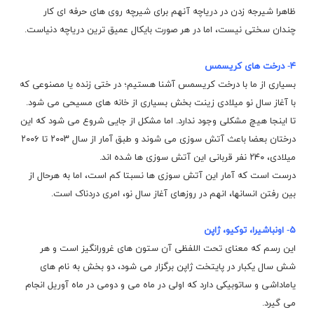
ظاهرا شیرجه زدن در دریاچه آنهم برای شیرچه روی های حرفه ای کار
چندان سختی نیست، اما در هر صورت بایکال عمیق ترین دریاچه دنیاست.
۴- درخت های کریسمس
بسیاری از ما با درخت کریسمس آشنا هستیم؛ در ختی زنده یا مصنوعی که
با آغاز سال نو میلادی زینت بخش بسیاری از خانه های مسیحی می شود.
تا اینجا هیچ مشکلی وجود ندارد. اما مشکل از جایی شروع می شود که این
درختان بعضا باعث آتش سوزی می شوند و طبق آمار از سال ۲۰۰۳ تا
۲۰۰۶
میلادی، ۲۴۰ نفر قربانی این آتش سوزی ها شده اند.
درست است که آمار این آتش سوزی ها نسبتا کم است، اما به هرحال از
بین رفتن انسانها، انهم در روزهای آغاز سال نو، امری دردناک است.
۵- اونباشیرا، توکیو، ژاپن
این رسم که معنای تحت اللفظی آن ستون های غرورانگیز است و هر
شش سال یکبار در پایتخت ژاپن برگزار می شود، دو بخش به نام های
یاماداشی و ساتوبیکی دارد که اولی در ماه می و دومی در ماه آوریل انجام
می گیرد.