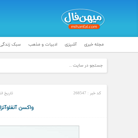
مجله خبری
آشپزی
ادبیات و مذهب
سبک زندگی
کد خبر : 268547
تاریخ انتشار : 
واکسن آنفلوآنزا