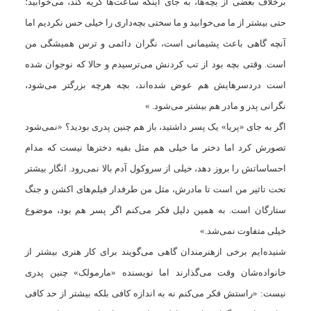
برخلاف بعضی از بچه‌ها، به جای اینکه ساعت‌ها گریه کند، می‌خوابید؛
حتی بیشتر از ما می‌خوابید و ما سختی بچه‌داری را خیلی حس نکردیم اما
آنچه گاهی باعث پشیمانی است، نگران دائمی و ترس همیشگی‌ من
است. وقتی بچه بود از تب کردنش می‌ترسیدم و حالا که نوجوان شده
است دردسرهایش هم عوض شده‌اند، بچه هرچه بزرگتر می‌شود،
نگرانی پدر و مادر هم بیشتر می‌شود. »
اگر به جای «پریا» یک پسر داشتید، باز هم چنین پدری بودید؟ «نمی‌شود
تصورش کرد اما دختر ما خیلی هم مثل بقیه دخترها نیست که مدام
احساساتش را بروز دهد، خیلی از سروکول آدم بالا نمی‌رود. انگار بیشتر
تحت تاثیر من است تا مادرش، مثل من طرفدار فیلم‌های اکشن و جنگ
ستارگان است. به همین دلیل فکر می‌کنم اگر پسر هم بود، موضوع
خیلی متفاوت نمی‌شد.»
شنیده‌ایم برخی ازهنرمندان گاهی می‌گویند برای کار هنری بیشتر از
خانواده‌شان وقت می‌گذارند اما نویسنده «مارمولک» چنین پدری
نیست: «راستش فکر می‌کنم نه به اندازه کافی بلکه بیشتر از حد کافی