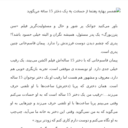
باور می‌کنید جوانک پر شور و حال و مسئولیت‌گریز فیلم «سن
پترزبورگ» یک پدر مسئول، همیشه نگران و البته خیلی حسود باشد؟!
پدری که چشم دیدن دوست فرزندش را ندارد. پیمان قاسم‌خانی چنین
پدری است.
پیمان قاسم‌خانی
که با دختر 15 ساله‌اش
فیلم‌ اکشن
می‌بیند، یک رقیب
خیلی جدی دارد. او نویسنده‌ ی موفقی است، تجربه بازیگری خوبی هم
دارد، معروف و مشهور هم هست اما رقیب او یک دختر نوجوان 15 ساله
است. همان دختری که پریا (دخترش) ساعت‌ها با او تلفنی حرف
می‌زند…:«رقیب من یک دختر 15 ساله است که به او حسادت می‌کنم
وقتی می‌بینم پریا ساعت‌ها با او تلفنی حرف می‌زند و چیزهایی به او
می‌گوید که به من نمی‌گوید. وقتی این دختر به خانه ما می‌آید، چپ‌چپ
به او نگاه می‌کنم و دوست دارم کاری کنم که زودتر برود.»