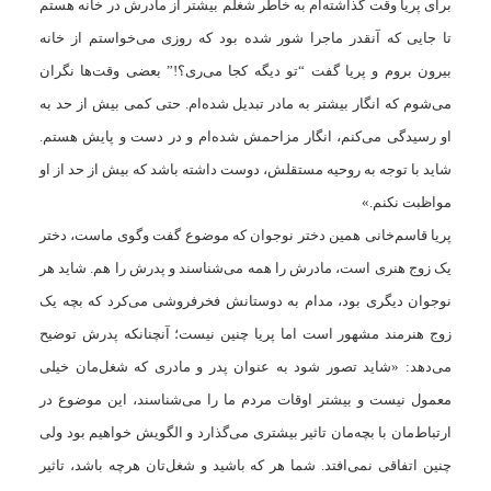
برای پریا وقت گذاشته‌ام به خاطر شغلم بیشتر از مادرش در خانه هستم
تا جایی که آنقدر ماجرا شور شده بود که روزی می‌خواستم از خانه
بیرون بروم و پریا گفت “تو دیگه کجا می‌ری؟!” بعضی وقت‌ها نگران
می‌شوم که انگار بیشتر به مادر تبدیل شده‌ام. حتی کمی بیش از حد به
او رسیدگی می‌کنم، انگار مزاحمش شده‌ام و در دست و پایش هستم.
شاید با توجه به روحیه مستقلش، دوست داشته باشد که بیش از حد از او
مواظبت نکنم.»
پریا قاسم‌خانی همین دختر نوجوان که موضوع گفت وگوی ماست، دختر
یک زوج هنری است، مادرش را همه می‌شناسند و پدرش را هم. شاید هر
نوجوان دیگری بود، مدام به دوستانش فخرفروشی می‌کرد که بچه یک
زوج هنرمند مشهور است اما پریا چنین نیست؛ آنچنانکه پدرش توضیح
می‌دهد: «شاید تصور شود به عنوان پدر و مادری که شغل‌مان خیلی
معمول نیست و بیشتر اوقات مردم ما را می‌شناسند، این موضوع در
ارتباط‌مان با بچه‌مان تاثیر بیشتری می‌گذارد و الگویش خواهیم بود ولی
چنین اتفاقی نمی‌افتد. شما هر که باشید و شغل‌تان هرچه باشد، تاثیر