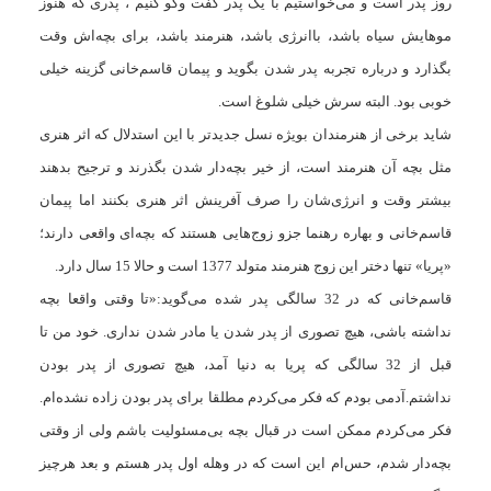
روز پدر است و می‌خواستیم با یک پدر گفت وگو کنیم ، پدری که هنوز
موهایش سیاه باشد، باانرژی باشد، هنرمند باشد، برای بچه‌اش وقت
بگذارد و درباره تجربه پدر شدن بگوید و پیمان قاسم‌خانی گزینه خیلی
خوبی بود. البته سرش خیلی شلوغ است.
شاید برخی از هنرمندان بویژه نسل جدیدتر با این استدلال که اثر هنری
مثل بچه آن هنرمند است، از خیر بچه‌دار شدن بگذرند و ترجیح بدهند
بیشتر وقت و انرژی‌شان را صرف آفرینش اثر هنری بکنند اما پیمان
قاسم‌خانی و بهاره رهنما جزو زوج‌هایی هستند که بچه‌ای واقعی دارند؛
«پریا» تنها دختر این زوج هنرمند متولد 1377 است و حالا 15 سال دارد.
قاسم‌خانی که در 32 سالگی پدر شده می‌گوید:«تا وقتی واقعا بچه
نداشته باشی، هیچ تصوری از پدر شدن یا مادر شدن نداری. خود من تا
قبل از 32 سالگی که پریا به دنیا آمد، هیچ تصوری از پدر بودن
نداشتم.آدمی بودم که فکر می‌کردم مطلقا برای پدر بودن زاده نشده‌ام.
فکر می‌کردم ممکن است در قبال بچه‌ بی‌مسئولیت باشم ولی از وقتی
بچه‌دار شدم، حس‌ام این است که در وهله اول پدر هستم و بعد هرچیز