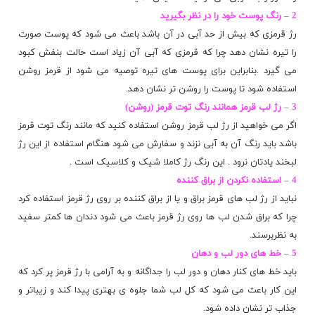
2 – رنگ پوست خود را در نظر بگیرید
رژ قرمزی که بیش از حد آبی در آن باشد باعث می شود که پوست صورت
را تیره نشان دهد چرا که قرمزی که آبی آن زیاد است حالت بنفش کبود
می گیرد .بنابراین برای پوست های تیره توصیه می شود از قرمز روشن
استفاده شود تا
پوست
را روشن تر نشان دهد.
3 – رژ لب قرمز همانند رنگ توت قرمز (روشن)
اگر می خواهید از رژ لب قرمز روشن استفاده کنید که مانند رنگ توت قرمز
باشد باید رنگ آن به آبی نزند و سفارش می شود هنگام استفاده از این رژ
لبخند یادتان نرود . این رنگ رژ کاملا شیک و
کلاسیک
است .
4 – استفاده نکردن از براق کننده
نباید از رژ لب های قرمز براق و یا از براق کننده بر روی رژ قرمز استفاده کرد
چرا که براق شدن لب ها روی رژ قرمز باعث می شود دندان ها کمتر سفید
به نظربرسند.
5 – خط های دور لب و دهان
باید خط های کنار دهان و دور لب را جداگانه و به آرامی با رژ قرمز پر کرد که
این کار باعث می شود که کل لب شما جلوه ی بهتری پیدا کند و زیباتر و
جذاب
تر نشان داده شود.