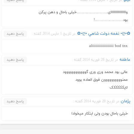
وااااااااااااااااای……………………خیلی باحال و دهن پرکن
بود………………….!
✿•ღ• نغمه دولت شاهي •ღ•✿
در تاریخ 1 مارس 2014 گفته :
پاسخ دهید
aliiiiiiiiiiiiiiiiii bod tnx
عاطفه
در تاریخ 28 فوریه 2014 گفته :
پاسخ دهید
عالی بود محمد وری وری گوووووووووووود
ممنوووووووووون فوق العاده بوود
لایکککککک
پژمان
در تاریخ 28 فوریه 2014 گفته :
پاسخ دهید
خیلی باحال بودن ولی ابتکار میخوادا