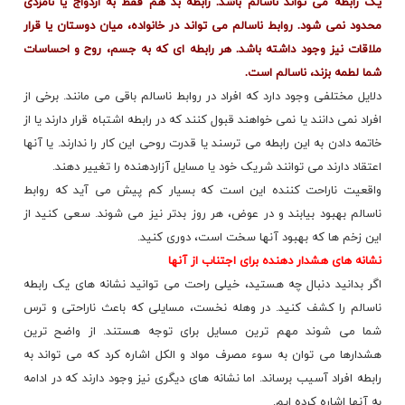
یک رابطه می تواند ناسالم باشد. رابطه بد هم فقط به ازدواج یا نامزدی
محدود نمی شود. روابط ناسالم می تواند در خانواده، میان دوستان یا قرار
ملاقات نیز وجود داشته باشد. هر رابطه ای که به جسم، روح و
احساسات
شما لطمه بزند، ناسالم است.
دلایل مختلفی وجود دارد که افراد در روابط ناسالم باقی می مانند. برخی از
افراد نمی دانند یا نمی خواهند قبول کنند که در رابطه اشتباه قرار دارند یا از
خاتمه دادن به این رابطه می ترسند یا قدرت روحی این کار را ندارند. یا آنها
اعتقاد دارند می توانند شریک خود یا مسایل آزاردهنده را تغییر دهند.
واقعیت ناراحت کننده این است که بسیار کم پیش می آید که روابط
ناسالم بهبود بیابند و در عوض، هر روز بدتر نیز می شوند. سعی کنید از
این زخم ها که بهبود آنها سخت است، دوری کنید.
نشانه های هشدار دهنده برای اجتناب از آنها
اگر بدانید دنبال چه هستید، خیلی راحت می توانید نشانه های یک رابطه
ناسالم را کشف کنید. در وهله نخست، مسایلی که باعث ناراحتی و ترس
شما می شوند مهم ترین مسایل برای توجه هستند. از واضح ترین
هشدارها
می توان به سوء مصرف مواد و الکل اشاره کرد که می تواند به
رابطه افراد آسیب برساند. اما نشانه های دیگری نیز وجود دارند که در ادامه
به آنها اشاره کرده ایم.