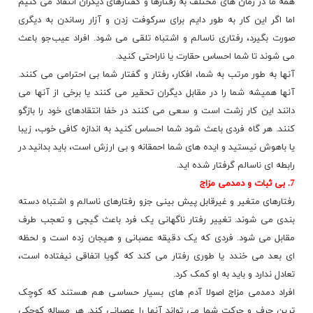
همه ما در زمان های مختلف به رفتارها و گفتارهای دیگران انتقاد می کنیم
اما اگر این کار به طور دایم برای سرکوفت زدن و آزار رساندن به دیگری
صورت بگیرد، رفتاری ناسالم و اشتباه تلقی می شود. افراد عیب‌جو باعث
می شوند تا شما احساس حقارت یا ناراحتی کنید.
آنها به طور مرتب به شما، افکار، رفتار و گفتار شما بی احترامی می کنند.
آنها همیشه شما را در مقابل دیگران تحقیر می کنند یا برخی از آنها می
دانند این کار زشت است و سعی می کنند در خفا
انتقادهای
خود را بازگو
کنند. هر گاه فردی باعث شود شما احساس کنید به اندازه کافی خوب، زیبا
یا باهوش نیستید و ایده های شما احمقانه و بی ارزش است، باید بدانید در
رابطه ای ناسالم گرفتار شده اید.
7. بی ثبات و دمدمی مزاج
رفتارهای متغیر و غیرقابل پیش بینی جزو رفتارهای ناسالم و اشتباه دسته
بندی می شوند. تغییر رفتار ناگهانی یک فرد باعث گیجی و تعجب طرف
مقابل می شود. فردی که یک دقیقه عصبانی و هیجان زده است و لحظه
ای بعد می خندد یا طوری رفتار می کند که گویا اتفاقی نیفتاده است،
تعادل ندارد و باید به او کمک کرد.
افراد دمدمی مزاج اصولا آدم های بسیار حساسی هم هستند که کوچک
ترین حرف و حرکت شما می تواند آنها را عصبانی کند. هر مساله کوچکی