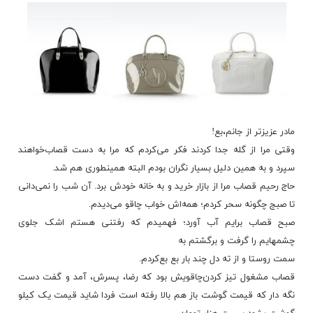
ﻣﺎﺩﺭ ﻋﺰﯾﺰﺗﺮ ﺍﺯ ﺟﺎﻧﻢ،ﺑﻊ!
ﻭﻗﺘﯽ ﻣﺮﺍ ﺍﺯ ﮔﻠﻪ ﺟﺪﺍ ﮐﺮﺩﻧﺪ ﻓﮑﺮ ﻣﯽﮐﺮﺩﻡ ﮐﻪ ﻣﺮﺍ ﺑﻪ ﺩﺳﺖ ﻗﺼﺎﺏﺧﻮﺍﻫﻨﺪ
ﺳﭙﺮﺩ ﻭ ﺑﻪ ﻫﻤﯿﻦ ﺩﻟﯿﻞ ﺑﺴﯿﺎﺭ ﻧﮕﺮﺍﻥ ﺑﻮﺩﻡ ﺍﻟﺒﺘﻪ ﻫﻤﯿﻨﻄﻮﺭﯼ ﻫﻢ ﺷﺪ.
ﺣﺎﺝ ﺭﺣﯿﻢ ﻗﺼﺎﺏ ﻣﺮﺍ ﺍﺯ ﺑﺎﺯﺍﺭ ﺧﺮﯾﺪ ﻭ ﺑﻪ ﺧﺎﻧﻪ ﺧﻮﺩﺵ ﺑﺮﺩ. ﺁﻥ ﺷﺐ ﺭﺍ ﻧﻤﯽﺩﺍﻧﯽ
ﺗﺎ ﺻﺒﺞ ﭼﮕﻮﻧﻪ ﺳﺤﺮ ﮐﺮﺩﻡ؛ ﻫﻤﻪﺍﺵ ﺧﻮﺍﺏ ﭼﺎﻗﻮ ﻣﯽﺩﯾﺪﻡ.
ﺻﺒﺢ ﻗﺼﺎﺏ ﺑﺮﺍﯾﻢ ﺁﺏ ﺁﻭﺭﺩ؛ ﻓﻬﻤﯿﺪﻡ ﮐﻪ ﺭﻓﺘﻨﯽ ﻫﺴﺘﻢ ﺍﺷﮏ ﺟﻠﻮﯼ
ﭼﺸﻤﻬﺎﯾﻢ ﺭﺍ ﮔﺮﻓﺖ ﻭ ﺑﺮﮔﺸﺘﻢ ﺑﻪ
ﺳﻤﺖ ﺭﻭﺳﺘﺎ ﻭ ﺍﺯ ﺗﻪ ﺩﻝ ﭼﻨﺪ ﺑﺎﺭ ﺑﻊ ﺑﻊﮐﺮﺩﻡ.
ﻗﺼﺎﺏ ﻣﺸﻐﻮﻝ ﺗﯿﺰ ﮐﺮﺩﻥﭼﺎﻗﻮﯾﺶ ﺑﻮﺩ ﮐﻪ ﺭﺿﺎ، ﭘﺴﺮﺵ، ﺁﻣﺪ ﻭ ﮔﻔﺖ ﺩﺳﺖ
ﻧﮕﻪ ﺩﺍﺭ ﮐﻪ ﻗﯿﻤﺖ ﮔﻮﺷﺖ ﺑﺎﺯ ﻫﻢ ﺑﺎﻻ ﺭﻓﺘﻪ ﺍﺳﺖ ﻓﺮﺩﺍ ﺷﺎﯾﺪ ﻗﯿﻤﺖ ﯾﮏ ﮐﯿﻠﻮ