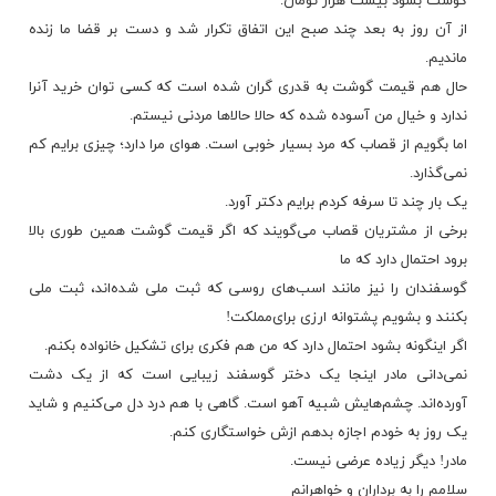
ﮔﻮﺷﺖ ﺑﺸﻮﺩ ﺑﯿﺴﺖ ﻫﺰﺍﺭ ﺗﻮﻣﺎﻥ.
ﺍﺯ ﺁﻥ ﺭﻭﺯ ﺑﻪ ﺑﻌﺪ ﭼﻨﺪ ﺻﺒﺢ ﺍﯾﻦ ﺍﺗﻔﺎﻕ ﺗﮑﺮﺍﺭ ﺷﺪ ﻭ ﺩﺳﺖ ﺑﺮ ﻗﻀﺎ ﻣﺎ ﺯﻧﺪﻩ
ﻣﺎﻧﺪﯾﻢ.
ﺣﺎﻝ ﻫﻢ ﻗﯿﻤﺖ ﮔﻮﺷﺖ ﺑﻪ ﻗﺪﺭﯼ ﮔﺮﺍﻥ ﺷﺪﻩ ﺍﺳﺖ ﮐﻪ ﮐﺴﯽ ﺗﻮﺍﻥ ﺧﺮﯾﺪ ﺁﻧﺮﺍ
ﻧﺪﺍﺭﺩ ﻭ ﺧﯿﺎﻝ ﻣﻦ ﺁﺳﻮﺩﻩ ﺷﺪﻩ ﮐﻪ ﺣﺎﻻ ﺣﺎﻻﻫﺎ ﻣﺮﺩﻧﯽ ﻧﯿﺴﺘﻢ.
ﺍﻣﺎ ﺑﮕﻮﯾﻢ ﺍﺯ ﻗﺼﺎﺏ ﮐﻪ ﻣﺮﺩ ﺑﺴﯿﺎﺭ ﺧﻮﺑﯽ ﺍﺳﺖ. ﻫﻮﺍﯼ ﻣﺮﺍ ﺩﺍﺭﺩ؛ ﭼﯿﺰﯼ ﺑﺮﺍﯾﻢ ﮐﻢ
ﻧﻤﯽﮔﺬﺍﺭﺩ.
ﯾﮏ ﺑﺎﺭ ﭼﻨﺪ ﺗﺎ ﺳﺮﻓﻪ ﮐﺮﺩﻡ ﺑﺮﺍﯾﻢ ﺩﮐﺘﺮ ﺁﻭﺭﺩ.
ﺑﺮﺧﯽ ﺍﺯ ﻣﺸﺘﺮﯾﺎﻥ ﻗﺼﺎﺏ ﻣﯽﮔﻮﯾﻨﺪ ﮐﻪ ﺍﮔﺮ ﻗﯿﻤﺖ ﮔﻮﺷﺖ ﻫﻤﯿﻦ ﻃﻮﺭﯼ ﺑﺎﻻ
ﺑﺮﻭﺩ ﺍﺣﺘﻤﺎﻝ ﺩﺍﺭﺩ ﮐﻪ ﻣﺎ
ﮔﻮﺳﻔﻨﺪﺍﻥ ﺭﺍ ﻧﯿﺰ ﻣﺎﻧﻨﺪ ﺍﺳﺐﻫﺎﯼ ﺭﻭﺳﯽ ﮐﻪ ﺛﺒﺖ ﻣﻠﯽ ﺷﺪﻩﺍﻧﺪ، ﺛﺒﺖ ﻣﻠﯽ
ﺑﮑﻨﻨﺪ ﻭ ﺑﺸﻮﯾﻢ ﭘﺸﺘﻮﺍﻧﻪ ﺍﺭﺯﯼ ﺑﺮﺍﯼﻣﻤﻠﮑﺖ!
ﺍﮔﺮ ﺍﯾﻨﮕﻮﻧﻪ ﺑﺸﻮﺩ ﺍﺣﺘﻤﺎﻝ ﺩﺍﺭﺩ ﮐﻪ ﻣﻦ ﻫﻢ ﻓﮑﺮﯼ ﺑﺮﺍﯼ ﺗﺸﮑﯿﻞ ﺧﺎﻧﻮﺍﺩﻩ ﺑﮑﻨﻢ.
ﻧﻤﯽﺩﺍﻧﯽ ﻣﺎﺩﺭ ﺍﯾﻨﺠﺎ ﯾﮏ ﺩﺧﺘﺮ ﮔﻮﺳﻔﻨﺪ ﺯﯾﺒﺎﯾﯽ ﺍﺳﺖ ﮐﻪ ﺍﺯ ﯾﮏ ﺩﺷﺖ
ﺁﻭﺭﺩﻩﺍﻧﺪ. ﭼﺸﻢﻫﺎﯾﺶ ﺷﺒﯿﻪ ﺁﻫﻮ ﺍﺳﺖ. ﮔﺎﻫﯽ ﺑﺎ ﻫﻢ ﺩﺭﺩ ﺩﻝ ﻣﯽﮐﻨﯿﻢ ﻭ ﺷﺎﯾﺪ
ﯾﮏ ﺭﻭﺯ ﺑﻪ ﺧﻮﺩﻡ ﺍﺟﺎﺯﻩ ﺑﺪﻫﻢ ﺍﺯﺵ ﺧﻮﺍﺳﺘﮕﺎﺭﯼ ﮐﻨﻢ.
ﻣﺎﺩﺭ! ﺩﯾﮕﺮ ﺯﯾﺎﺩﻩ ﻋﺮﺿﯽ ﻧﯿﺴﺖ.
ﺳﻼﻣﻢ ﺭﺍ ﺑﻪ ﺑﺮﺩﺍﺭﺍﻥ ﻭ ﺧﻮﺍﻫﺮﺍﻧﻢ