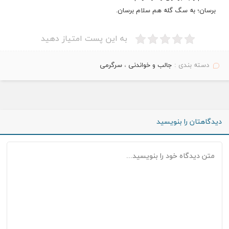
ﺑﺮﺳﺎﻥ؛ ﺑﻪ ﺳﮓ ﮔﻠﻪ ﻫﻢ ﺳﻼﻡ ﺑﺮﺳﺎﻥ.
به این پست امتیاز دهید
دسته بندی :
جالب و خواندنی
،
سرگرمی
دیدگاهتان را بنویسید