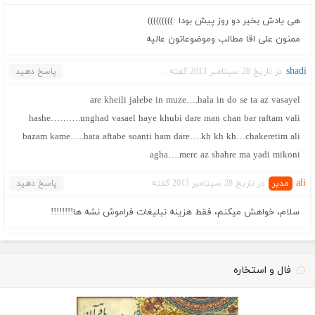
هی یادش بخیر دو روز پیش بودا :)))))))))
ممنون علی اقا مطالب وموضوعاتون عالیه
shadi
در تاریخ 28 سپتامبر 2013 گفته :
پاسخ دهید
are kheili jalebe in muze….hala in do se ta az vasayel
hashe……….unghad vasael haye khubi dare man chan bar raftam vali
bazam kame…..hata aftabe soanti ham dare….kh kh kh…chakeretim ali
agha….merc az shahre ma yadi mikoni
ali
در تاریخ 28 سپتامبر 2013 گفته :
پاسخ دهید
سلام، خواهش میکنم، فقط هزینه تبلیغات فراموش نشه ها!!!!!!!!
فال و استخاره