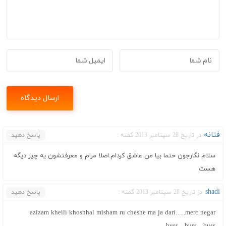
فتانه
در تاریخ 28 سپتامبر 2013 گفته :
پاسخ دهید
سلام نگارجون حتما بیا من عاشق کردام.اصلا مرام و معرفتشون یه چیز دیگه
هست
shadi
در تاریخ 28 سپتامبر 2013 گفته :
پاسخ دهید
azizam kheili khoshhal misham ru cheshe ma ja dari…..merc negar
buss…buss…buss