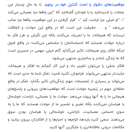
موقعیت‌های دشوار را تحت كنترل خود در بیاورد.
تا به حال چندبار این
جملات را شنیده‌اید یا با خودتان گفته‌اید كه “این واقعا مرا عصبانی می‌كند
“، “او خیلی مرا ناراحت كرد “،‌ “قرار گرفتن در این موقعیت واقعا مرا عذاب
می‌دهد ” و… . حقیقت این است كه در واقع این حوادث و اتفاقات
نیستند كه هیجانات ما را تحریك می‌كنند بلكه این نگرش و طرز فكر ما
درباره حوادث هستند كه احساساتمان را مشخص می‌كنند؛ در واقع قبول
اینكه افكار روی هیجانات تاثیر می‌گذارد گام خیلی مهمی در مسیری است
كه به زندگی شادتر و سالم‌تری منتهی می‌شود.
افكار منفی را می‌توان تغییر داد و این كار كم‌كم به افكار و هیجانات
مثبت‌تر منتهی می‌شوند. فراموش نكنید قدرت تفكر شما به حدی است كه
می‌تواند بر بسیاری از تصمیمات مهم زندگی‌تان تاثیر بگذارد. تفكر در واقع
حلقه‌ای مهم در زنجیره حوادث است كه موقعیت‌های بیرونی و پاسخ‌های
هیجانی ما را به آنها پیوند می‌دهد. حوادث ما را عصبانی، ناراحت، خوشحال
یا هراسان نمی‌كنند بلكه تعبیر و تفسیر ما از حوادث هستند كه ما را به
سوی احساس عصبانیت، ناراحتی، خوشحالی یا هراسان بودن سوق
می‌دهند. سعی كنید بایدها، الزام‌ها و اجبارها را از افكارتان بیرون برانید و
مكالمات درونی عاقلانه‌تری را جایگزین آنها كنید.