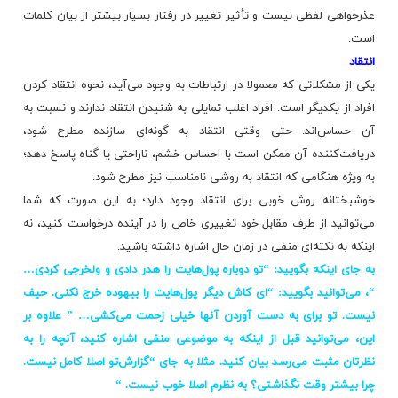
عذرخواهی لفظی نیست و تأثیر تغییر در رفتار بسیار بیشتر از بیان كلمات
است.
انتقاد
یكی از مشكلاتی كه معمولا در ارتباطات به وجود می‌آید، نحوه انتقاد كردن
افراد از یكدیگر است. افراد اغلب تمایلی به شنیدن انتقاد ندارند و نسبت به
آن حساس‌اند. حتی وقتی انتقاد به گونه‌ای سازنده مطرح شود،
دریافت‌كننده آن ممكن است با احساس خشم، ناراحتی یا گناه پاسخ دهد؛
به ویژه هنگامی كه انتقاد به روشی نامناسب نیز مطرح شود.
خوشبختانه روش خوبی برای انتقاد وجود دارد؛ به این صورت كه شما
می‌توانید از طرف مقابل خود تغییری خاص را در آینده درخواست كنید، نه
اینكه به نكته‌ای منفی در زمان حال اشاره داشته باشید.
به جای اینكه بگویید: “تو دوباره پول‌هایت را هدر دادی و ولخرجی كردی…
“، می‌توانید بگویید: “ای كاش دیگر پول‌هایت را بیهوده خرج نكنی. حیف
نیست. تو برای به دست آوردن آنها خیلی زحمت می‌كشی… ” علاوه بر
این، می‌توانید قبل از اینكه به موضوعی منفی اشاره كنید، آنچه را به
نظرتان مثبت می‌رسد بیان كنید. مثلا به جای “گزارش‌تو اصلا كامل نیست.
چرا بیشتر وقت نگذاشتی؟ به نظرم اصلا خوب نیست. “