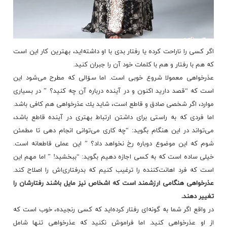
اگر كسی را ناراحت كرده یا رفتار بدی با او داشته‌اید، بهترین كار این است
كه هم با رفتار و هم با كلمات خود آن را جبران كنید.
عذرخواهی معمولا شروع خوبی است. اما سۆالی كه مطرح می‌شود این
است كه “قصد دارید اكنون و در آینده درباره آن چه كنید؟ ” در بسیاری
موارد، اگر شخصی صادق و قاطع است، شاید یك عذرخواهی هم كافی باشد.
اما فردی كه به راستی برای داشتن ارتباط بهتری در آینده قاطع باشد،
می‌تواند در این هنگام بگوید: “چه كاری می‌توانی انجام دهی تا مطمئن
شوم كه این موضوع دوباره رخ نخواهد داد؟ ” این عملی قاطعانه است.
خیلی ساده است كه به كسی اجازه دهیم بگوید: “ببخشید! ” اما مهم این
است كه فرد اهانت‌كننده را ترغیب كنیم كه بدرفتاری‌اش را اصلاح كند.
عذرخواهی هنگامی ارزشمند است كه اشخاص نیز مایل باشند رفتارشان را
تغییر دهند.
در واقع اگر شما به گونه‌ای رفتار كرده‌اید كه كسی رنجیده، خوب است كه
از او عذرخواهی كنید. اما فراموش نكنید كه عذرخواهی تنها شامل