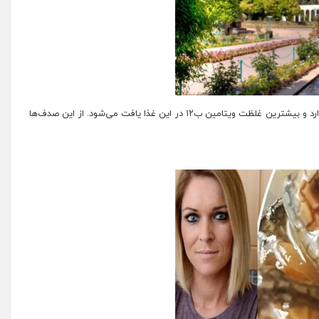
۸۵ گرم صدف کنسروی یا تازه حدود ۵۳۴میلی‌گرم پتاسیم دارد و بیشترین غلظت ویتامین ب۱۲ در این غذا یافت می‌شود. از این صدف‌ها