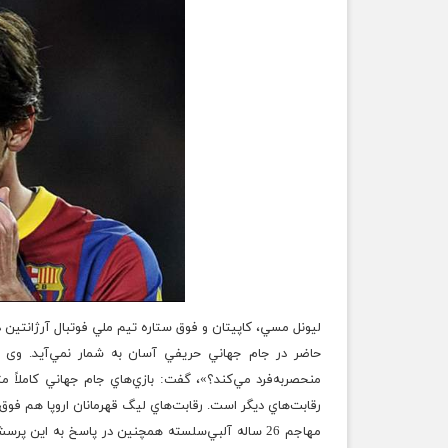
ليونل مسي، کاپيتان و فوق‌ ستاره تيم ملي فوتبال آرژانتين
حاضر در جام جهاني حريفي آسان به شمار نمي‌آيد. وی 
منحصربه‌فرد مي‌کند؟»، گفت: بازي‌هاي جام جهاني کاملاً 
رقابت‌هاي ديگر است. رقابت‌هاي ليگ قهرمانان اروپا هم فوق