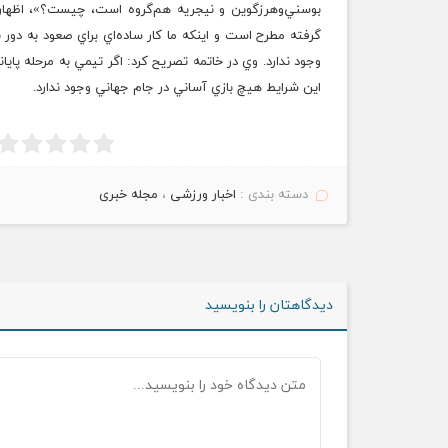
بوسني‌و‌هرزگوين و نيجريه هم‌گروه است، چيست؟»، اظهار
گرفته مطرح است و اينکه ما کار ساده‌اي براي صعود به دو
وجود ندارد. وي در خاتمه تصريح کرد: اگر تيمي به مرحله پايا
اين شرايط هيچ بازي آساني در جام جهاني وجود ندارد.
دسته بندی :
اخبار ورزشی
،
مجله خبری
دیدگاهتان را بنویسید