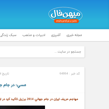
مجله خبری
آشپزی
ادبیات و مذهب
سبک زندگی
کد خبر : 64864
تاریخ انتشار 
مسي: در جام‌ ج
مهاجم حريف ايران در جام جهاني 2014 برزيل تاکيد کرد در اين رقابت‌ها هيچ حريف و تيم آساني وجود ندارد.