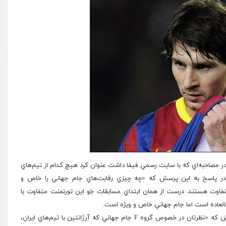
 در مصاحبه‌اي که با سايت رسمي فيفا داشت عنوان کرد هيچ کدام از تيم‌هاي
در پاسخ به اين پرسش که «چه چيزي رقابت‌هاي جام جهاني را خاص و
متفاوت هستند. درست از همان ابتداي مسابقات جَو اين تورنمنت متفاوت با
‌العاده است اما جام جهاني خاص و ويژه است.
مهاجم 26 ساله آلبي‌سلسته همچنين در پاسخ به اين پرسش که «نظرتان در خصوص گروه F جام جهاني که آرژانتين با تيم‌هاي ايران،