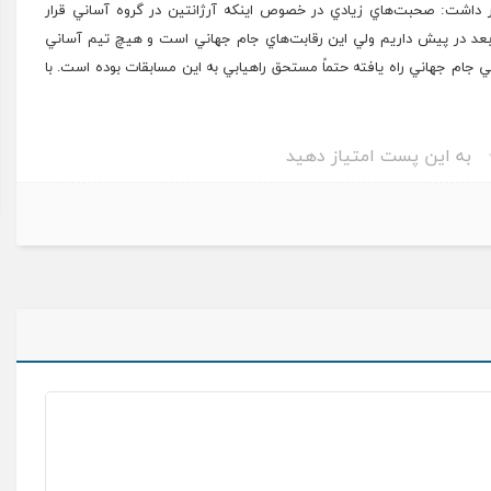
 داشت: صحبت‌هاي زيادي در خصوص اينکه آرژانتين در گروه آساني قرار
ر بعد در پيش داريم ولي اين رقابت‌هاي جام جهاني است و هيچ تيم آساني
ني جام جهاني راه يافته حتماً مستحق راهيابي به اين مسابقات بوده است. با
به این پست امتیاز دهید