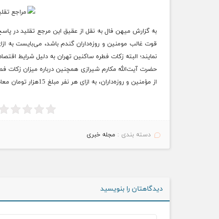
به گزارش میهن فال به نقل از عقیق این مرجع تقلید در پاس
قوت
غالب
مومنین و روزه‌داران گندم باشد، می‌بایست به ازای هر نفر مبلغ 3هزار تومان
نمایند؛ البته زکات فطره ساکنین تهران به دلیل شرایط اقتصادی این منطقه
حضرت ‌آیت‌الله مکارم شیرازی همچنین درباره میزان زکات فط
از مؤمنین و روزه‌داران، به ازای هر نفر مبلغ 15هزار
تومان
معادل 3 کیلو برنج 
دسته بندی :
مجله خبری
دیدگاهتان را بنویسید