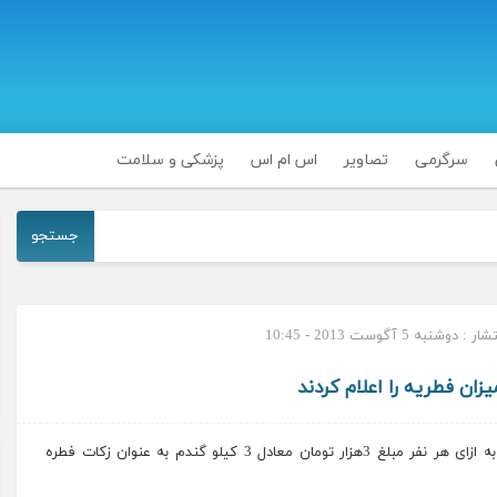
سرگرمی
تصاویر
اس ام اس
پزشکی و سلامت
جستجو
دوشنبه 5 آگوست 2013 - 10:45
زان فطریه را اعلام کردند
اگر قوت غالب مومنین و روزه‌داران گندم باشد، می‌بایست به ازای هر نفر مبلغ 3هزار تومان معادل 3 کیلو گندم به عنوان زکات فطره