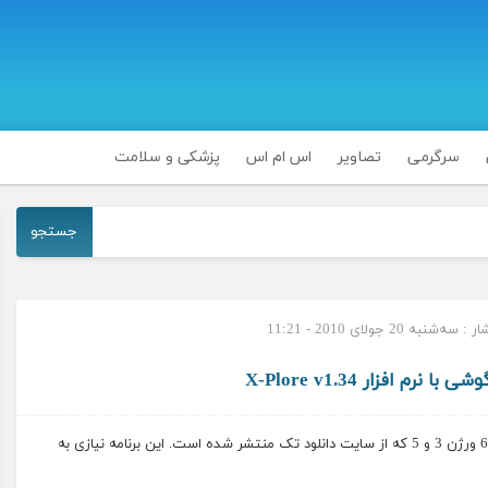
سرگرمی
تصاویر
اس ام اس
پزشکی و سلامت
جستجو
‌شنبه 20 جولای 2010 - 11:21
م افزار X-Plore v1.34
نرم افزار موبایل X-Plore v1.34 برای گوشی های نوکیا سری 60 ورژن 3 و 5 که از سایت دانلود تک منتشر شده است. این برنامه نیازی به