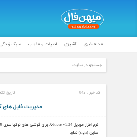
مجله خبری
آشپزی
ادبیات و مذهب
سبک زندگی
کد خبر : 842
تاریخ انتشار : سه
مدیریت فایل های گوشی با نر
ساین (sign) ندارد