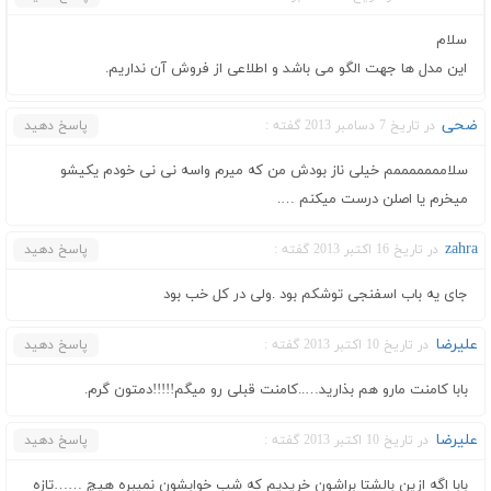
سلام
این مدل ها جهت الگو می باشد و اطلاعی از فروش آن نداریم.
ضحی
در تاریخ 7 دسامبر 2013 گفته :
پاسخ دهید
سلامممممممم خیلی ناز بودش من که میرم واسه نی نی خودم یکیشو
میخرم یا اصلن درست میکنم ….
zahra
در تاریخ 16 اکتبر 2013 گفته :
پاسخ دهید
جای یه باب اسفنجی توشکم بود .ولی در کل خب بود
علیرضا
در تاریخ 10 اکتبر 2013 گفته :
پاسخ دهید
بابا کامنت مارو هم بذارید…..کامنت قبلی رو میگم!!!!!دمتون گرم.
علیرضا
در تاریخ 10 اکتبر 2013 گفته :
پاسخ دهید
بابا اگه ازین بالشتا براشون خریدیم که شب خوابشون نمیبره هیچ ……تازه