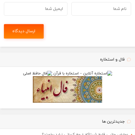
فال و استخاره
جدیدترین ها
عوارض جانبی قارچ شیتاکه + چه کسانی نباید بخورند؟