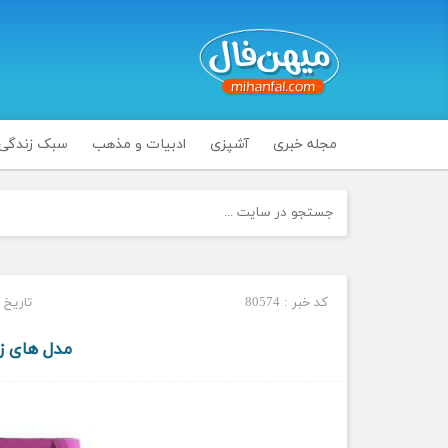
مجله خبری
آشپزی
ادبیات و مذهب
سبک زندگی
کد خبر : 80574
تاریخ انتشار
مدل های زیب