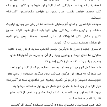
توجه به رنگ پرده ها و بازتابی که از تابش نور خورشید و تاثیر آن بر رنگ
کلی محیط خواهد داشت اصل بعدی در طراحی دکوراسیون آشپزخانه
میباشد.
سینک ظرفشویی و اجاق گاز وسایلی هستند که در زمان نور پردازی اولویت
داشته و بهترین حالت روشنایی برای آنها باید اعمال شود. البته سطوح
کاری و فضای کلی آشپزخانه نیز دارای اهمیت هستند پس برای آنچه
خواهانش هستید دست به کار شوید:
لوستری جدید و مدرن را جایگزین لوستر قدیمی سازید. از نور زیبا و ملایم
هالوژن ها غافل نبوده و بهترین بهره را از آن جا ببرید. در آشپزخانه های
وسیع و به جهت آنکه سطوح کاری زمانی که
شما مشغول کار روی آن هستید به سبب سایه ای که از تابش نور پشت
سر شما که به عنوان نور مرکزی میباشد ایجاد میگردد استفاده از لامپ های
فلورسننت (ضیف) را فراموش نکنید. چنانچه میز غذاخوری شما در آشپزخانه
قرار دارد و از این فضا به عنوان اتاق ناهار خوری نیز استفاده میشود به
جهت تنظیم نور در هنگام صرف غذا و ایجاد فضایی مناسب از کلید های
قابل تنظیم استفاده کنید.
شما حتی میتوانید با تغییری ساده از کابینت استفاده کنید. اگر کابینت