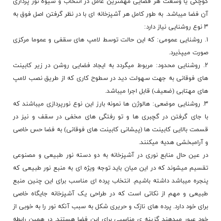
کوچکی یا وسعت هر فضایی مهمترین عامل در انتخاب و شیوه نور پردازی
آن فضا میباشد. به طور کامل هر آشپزخانه ای با در نظر گرفتن اصل فوق به
۳ نوع روشنایی نیاز دارد:
۱. روشنایی عمومی: که این حالت توسط لامپ های سقفی و عموما مرکزی
صورت میپذیرد.
۲. روشنایی محدود: مربوط میگردد به ایجاد فضایی روشن در زیر کابینت
های فوقانی به جهت سهولت دید در سطوح کاری که از طریق نصب لامپ
های مهتابی (ضعیف) قابل اجرا میباشد.
۳. روشنایی موضعی: هالوژن ها نمونه بارز این نوع نورپردازی میباشند که
با جای گرفتن در گچبری ها و تو رفتگی های مخفی در سقف و نیز در
قسمت بالایی کابینت ها (پیشانی کابینت های فوقانی) به فضا حس خاصی
و آرامبخشی هدیه میکنند.
در عین حال منابع نوری در آشپزخانه به دو دسته نور طبیعی و مصنوعی
تقسیم میشوند که در این میان باید توجه ویژه ای به منبع نور طبیعی که
پنجره میباشد داشته باشیم. انتخاب پرده ای مناسب برای این چنین منبع
طبیعی و مهم از نکاتی است که در طراحی یک آشپزخانه جایگاه خاصی
برای خود دارد. پرده های نازک و حریری شکل به سبب آنکه نور را به خوبی از
خود عبور میدهند گزینه ی مناسبی برای این فضا هستند. در همین رابطه