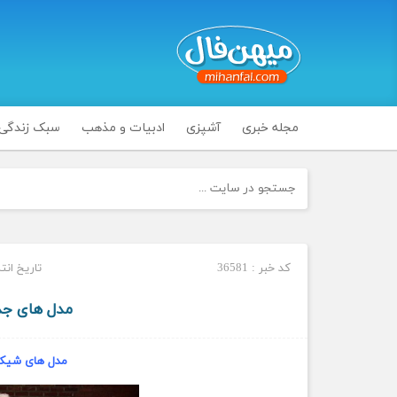
مجله خبری
آشپزی
ادبیات و مذهب
سبک زندگی
کد خبر : 36581
تاریخ انتشار : سه
مدل های جد
مدل های شیک 