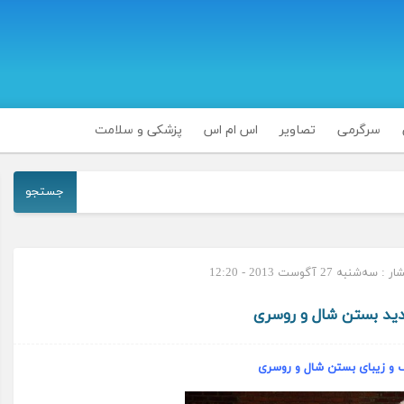
سرگرمی
تصاویر
اس ام اس
پزشکی و سلامت
جستجو
‌شنبه 27 آگوست 2013 - 12:20
ید بستن شال و روسری
و زیبای بستن شال و روسری