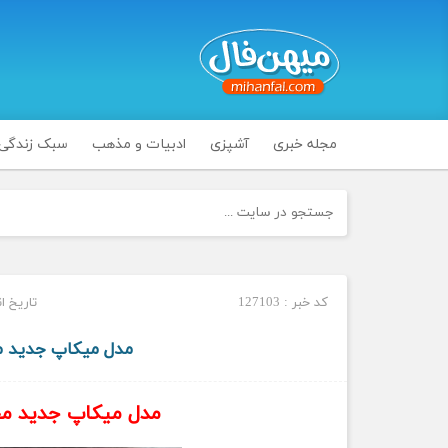
مجله خبری
آشپزی
ادبیات و مذهب
سبک زندگی
کد خبر : 127103
تاریخ انتشار :
مدل میکاپ جدید 
مدل میکاپ جدید م