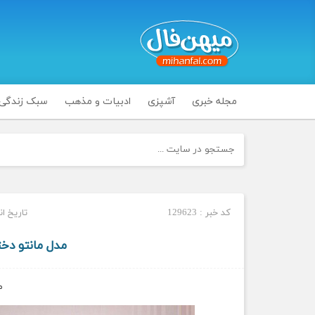
مجله خبری
آشپزی
ادبیات و مذهب
سبک زندگی
کد خبر : 129623
تاریخ انتشار :
مدل مانتو دخت
م