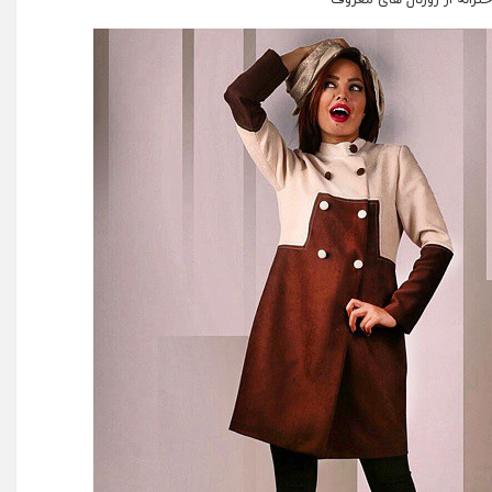
خترانه از ژورنال های معروف