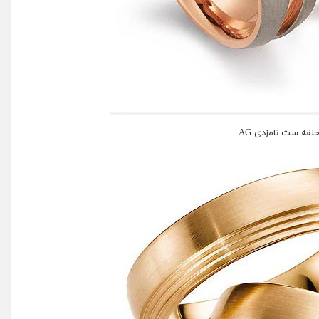
لقه ست نامزدی AG