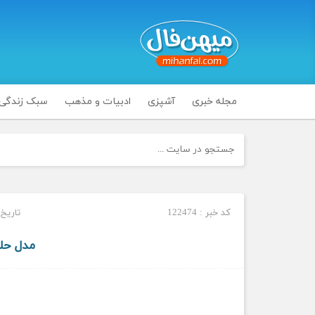
مجله خبری
آشپزی
ادبیات و مذهب
سبک زندگی
کد خبر : 122474
تاریخ انتشا
مدل حلق